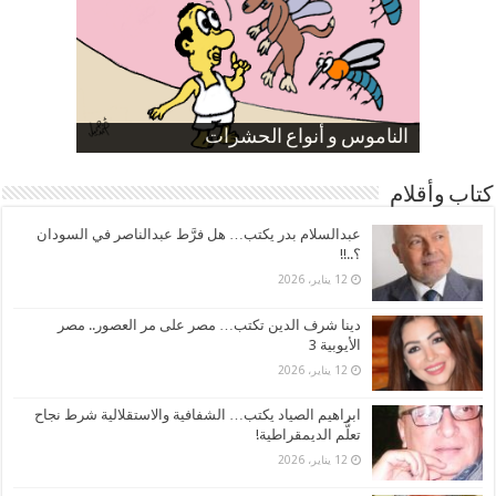
صورة كاركاتيرية
صورة كاركاتيرية
الناموس و أنواع الحشرات
الموظفين بعد ارتفاع الأسعار
ارتفاع نسبة الطلاق في مصر
كتاب وأقلام
عبدالسلام بدر يكتب… هل فرَّط عبدالناصر في السودان
؟..!!
12 يناير، 2026
دينا شرف الدين تكتب… مصر على مر العصور.. مصر
الأيوبية 3
12 يناير، 2026
ابراهيم الصياد يكتب… الشفافية والاستقلالية شرط نجاح
تعلُّم الديمقراطية!
12 يناير، 2026