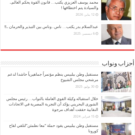
محمد يوسف العزيزي يكتب… قانون القوة يحكم العالم..
والسيادة يتم اختطافها !
12 يناير، 2026
عبدالسلام بدر يكتب… ناس . وناس بين التبذير والحرمان ..!!
6 ديسمبر، 2025
أحزاب ونواب
مستقبل وطن ببلبيس ينظم مؤتمراً جماهيرياً حاشدا لدعم
مرشحي مجلس الشيوخ
30 يوليو، 2025
خلال استقباله وكيلة القوي العاملة بالنواب… رئيس مجلس
الشورى البحريني يؤكد أن التجربة المصرية في الاتحادات
النقابية حققت أهداف مرجوة
15 فبراير، 2024
مستقبل وطن ببلبيس يقود حملة “معا نطمئن”لتلقي لقاح
كورونا