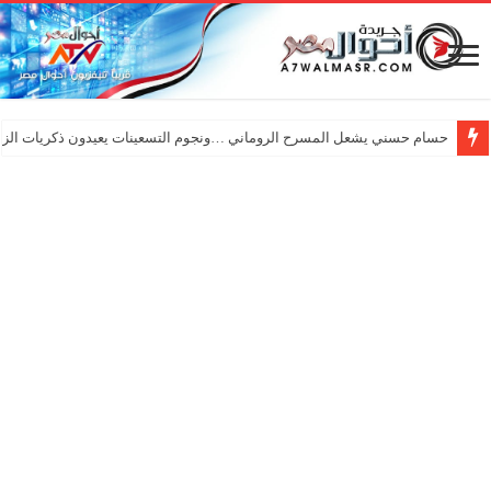
حسام حسني يشعل المسرح الروماني …ونجوم التسعينات يعيدون ذكريات الزم