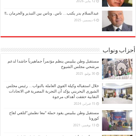
12 يناير، 2026
عبدالسلام بدر يكتب… ناس . وناس بين التبذير والحرمان ..!!
6 ديسمبر، 2025
أحزاب ونواب
مستقبل وطن ببلبيس ينظم مؤتمراً جماهيرياً حاشدا لدعم
مرشحي مجلس الشيوخ
30 يوليو، 2025
خلال استقباله وكيلة القوي العاملة بالنواب… رئيس مجلس
الشورى البحريني يؤكد أن التجربة المصرية في الاتحادات
النقابية حققت أهداف مرجوة
15 فبراير، 2024
مستقبل وطن ببلبيس يقود حملة “معا نطمئن”لتلقي لقاح
كورونا
13 نوفمبر، 2021