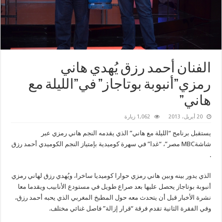
الفنان أحمد رزق يُهدي هاني
رمزي”أنبوبة بوتاجاز” في”الليلة مع
هاني”
20 أبريل، 2013
1,062 زيارة
يستقبل برنامج “الليلة مع هاني” الذي يقدمه النجم هاني رمزي عبر
شاشةMBC مصر”، “غدا” في سهرة كوميدية بإمتياز النجم الكوميدي أحمد رزق
.
الذي يدور بينه وبين هاني رمزي حوارا كوميديا ساخرا، ويُهدي رزق لهاني رمزي
أنبوبة بوتاجاز يحصل عليها بعد صراع طويل في مستودع الأنابيب ويقدما معا
نشرة الأخبار قبل أن يتحدث معه حول المطبخ المغربي الذي يحبه أحمد رزق،
وفي الفقرة الثانية تقدم فرقة “قرار إزالة” فاصل غنائي مختلف.