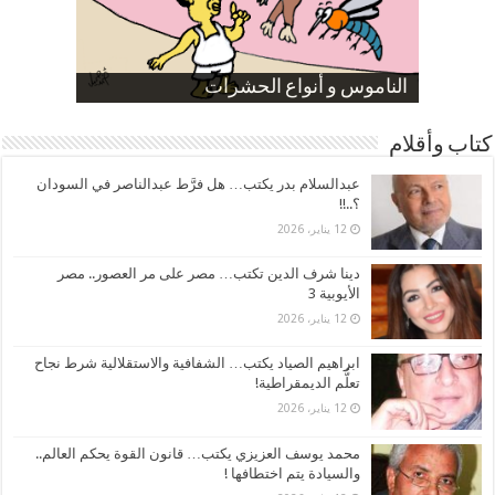
صورة كاركاتيرية
صورة كاركاتيرية
الناموس و أنواع الحشرات
الموظفين بعد ارتفاع الأسعار
ارتفاع نسبة الطلاق في مصر
كتاب وأقلام
عبدالسلام بدر يكتب… هل فرَّط عبدالناصر في السودان
؟..!!
12 يناير، 2026
دينا شرف الدين تكتب… مصر على مر العصور.. مصر
الأيوبية 3
12 يناير، 2026
ابراهيم الصياد يكتب… الشفافية والاستقلالية شرط نجاح
تعلُّم الديمقراطية!
12 يناير، 2026
محمد يوسف العزيزي يكتب… قانون القوة يحكم العالم..
والسيادة يتم اختطافها !