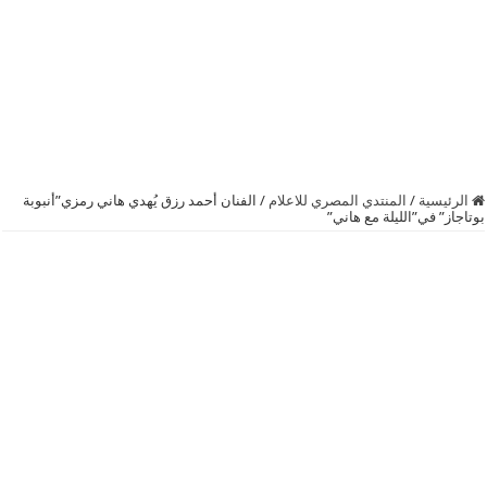
الرئيسية
/
المنتدي المصري للاعلام
/
الفنان أحمد رزق يُهدي هاني رمزي”أنبوبة
بوتاجاز” في”الليلة مع هاني”