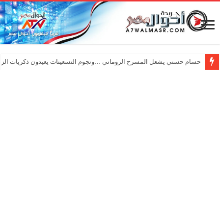
حسام حسني يشعل المسرح الروماني …ونجوم التسعينات يعيدون ذكريات الزم