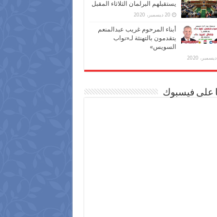
يستقبلهم البرلمان الثلاثاء المقبل
20 ديسمبر، 2020
أبناء المرحوم غريب عبدالمنعم
يتقدمون بالتهنئة لـ«نواب
السويس»
ا على فيسبوك