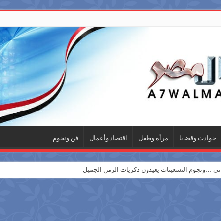
حوادث وقضايا
مرأة وطفل
اقتصاد وأعمال
فن ونجوم
 …ونجوم التسعينات يعيدون ذكريات الزمن الجميل