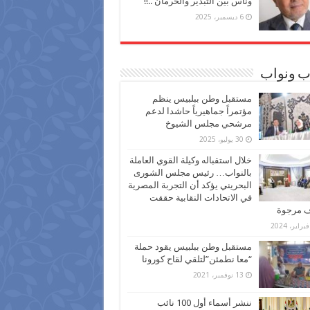
وناس بين التبذير والحرمان ..!!
6 ديسمبر، 2025
ب ونواب
مستقبل وطن ببلبيس ينظم
مؤتمراً جماهيرياً حاشدا لدعم
مرشحي مجلس الشيوخ
30 يوليو، 2025
خلال استقباله وكيلة القوي العاملة
بالنواب… رئيس مجلس الشورى
البحريني يؤكد أن التجربة المصرية
في الاتحادات النقابية حققت
ف مرجوة
مستقبل وطن ببلبيس يقود حملة
“معا نطمئن”لتلقي لقاح كورونا
13 نوفمبر، 2021
ننشر أسماء أول 100 نائب