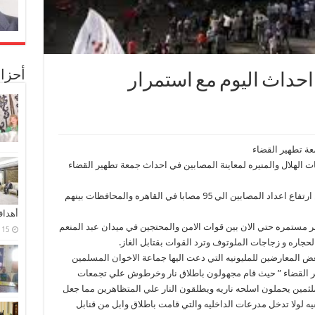
أحزا
ي احداث اليوم مع استمرار
عة تطهير القضاء
ت الهلال والمنيره لمعاينة المصابين في احداث جمعة تطهير القضاء
وكانت وزارة الصحه قد اعلنت في وقت سابق عن ارتفاع اعداد المصابين الي 95 مصابا في القاهره والمحافظات بينهم
أهدا
فر مستمره حتي الان بين قوات الامن والمحتجين في ميدان عبد المنعم
15 فبراير، 2024
اره و زجاجات الملوتوف وترد القوات بقتابل الغاز.
ض المعارضين للمليونيه التي دعت اليها جماعة الاخوان المسلمين
ر القضاء ” حيث قام مجهولون باطلاق نار وخرطوش علي تجمعات
مين يحملون اسلحه ناريه ويطلقون النار علي المتظاهرين مما جعل
 لولا تدخل مدرعات الداخليه والتي قامت باطلاق وابل من قنابل