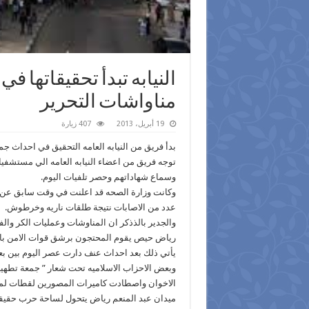
النيابه تبدأ تحقيقاتها ف
مناواشات التحرير
19 أبريل، 2013
407 زيارة
بدأ فريق من النيابه العامه التحقيق في احداث جم
توجه فريق من اعضاء النيابه العامه الي مستشفيا
وسماع شهاداتهم وحصر تلفيات اليوم.
عدد من الاصابات نتيجة طلقات ناريه وخرطوش.
والجدير بالذذكر ان المناوشات وعمليات الكر وال
رياض حيص يقوم المحتجون برشق قوات الامن بالحج
يأتي ذلك بعد احداث عنف دارت عصر اليوم بين بع
وبعض الاحزاب الاسلاميه تحت شعار ” جمعة تطهي
الاخوان واصطادت كاميرات المصورين لقطات لملث
ميدان عبد المنعم رياض يتحول لساحة حرب حقيقيه