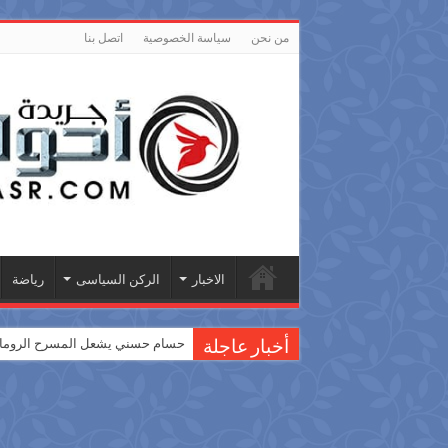
من نحن
سياسة الخصوصية
اتصل بنا
الاخبار
الركن السياسى
رياضة
حسام حسني يشعل المسرح الروماني
أخبار عاجلة