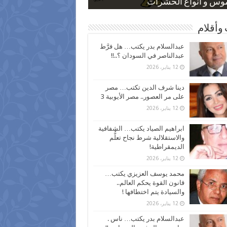
 كاركاتيرية
 كاركاتيرية
موس و أنواع الحشرات
ظفين بعد ارتفاع الأسعار
اع نسبة الطلاق في مصر
وأقلام
عبدالسلام بدر يكتب… هل فرَّط
عبدالناصر في السودان ؟..!!
12 يناير، 2026
دينا شرف الدين تكتب… مصر
على مر العصور.. مصر الأيوبية 3
12 يناير، 2026
ابراهيم الصياد يكتب… الشفافية
والاستقلالية شرط نجاح تعلُّم
الديمقراطية!
12 يناير، 2026
محمد يوسف العزيزي يكتب…
قانون القوة يحكم العالم..
والسيادة يتم اختطافها !
12 يناير، 2026
عبدالسلام بدر يكتب… ناس .