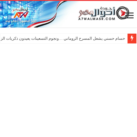
حسام حسني يشعل المسرح الروماني …ونجوم التسعينات يعيدون ذكريات الزم