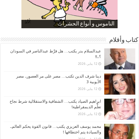
صورة كاركاتيرية
صورة كاركاتيرية
الناموس و أنواع الحشرات
الموظفين بعد ارتفاع الأسعار
ارتفاع نسبة الطلاق في مصر
كتاب وأقلام
عبدالسلام بدر يكتب… هل فرَّط عبدالناصر في السودان
؟..!!
12 يناير، 2026
دينا شرف الدين تكتب… مصر على مر العصور.. مصر
الأيوبية 3
12 يناير، 2026
ابراهيم الصياد يكتب… الشفافية والاستقلالية شرط نجاح
تعلُّم الديمقراطية!
12 يناير، 2026
محمد يوسف العزيزي يكتب… قانون القوة يحكم العالم..
والسيادة يتم اختطافها !