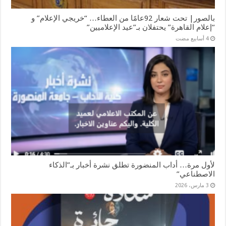
بالصور| تحت شعار 92عامًا من العطاء… “خريجي الإعلام” و
“إعلام القاهرة” يحتفلان بـ”عيد الإعلاميين”
لأول مرة… أداب المنضورة تطلق نشرة أخبار بـ”الذكاء
الاصطناعي”
3 مارس، 2026