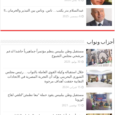
12 يناير، 2026
عبدالسلام بدر يكتب… ناس . وناس بين التبذير والحرمان ..!!
6 ديسمبر، 2025
أحزاب ونواب
مستقبل وطن ببلبيس ينظم مؤتمراً جماهيرياً حاشدا لدعم
مرشحي مجلس الشيوخ
30 يوليو، 2025
خلال استقباله وكيلة القوي العاملة بالنواب… رئيس مجلس
الشورى البحريني يؤكد أن التجربة المصرية في الاتحادات
النقابية حققت أهداف مرجوة
15 فبراير، 2024
مستقبل وطن ببلبيس يقود حملة “معا نطمئن”لتلقي لقاح
كورونا
13 نوفمبر، 2021