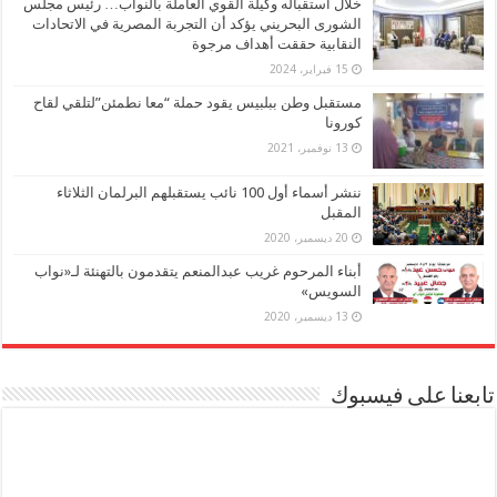
خلال استقباله وكيلة القوي العاملة بالنواب… رئيس مجلس
الشورى البحريني يؤكد أن التجربة المصرية في الاتحادات
النقابية حققت أهداف مرجوة
15 فبراير، 2024
مستقبل وطن ببلبيس يقود حملة “معا نطمئن”لتلقي لقاح
كورونا
13 نوفمبر، 2021
ننشر أسماء أول 100 نائب يستقبلهم البرلمان الثلاثاء
المقبل
20 ديسمبر، 2020
أبناء المرحوم غريب عبدالمنعم يتقدمون بالتهنئة لـ«نواب
السويس»
13 ديسمبر، 2020
تابعنا على فيسبوك