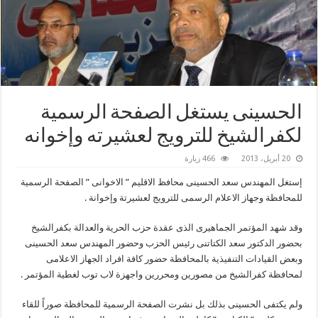
الحسينى يستغل الصفحة الرسمية
لكفرالشيخ للترويج لعشيرته وإخوانه
20 أبريل، 2013
466 زيارة
إستغل المهندس سعد الحسينى محافظ الاقليم ” الاخوانى ” الصفحة الرسمية
للمحافظة وجهاز الاعلام الرسمى للترويج لعشيرتة وإخوانة .
وقد شهد المؤتمر الجماهيرى الذى عقدة حزب الحرية والعدالة بكفرالشيخ
بحضور الدكتور سعد الكتاتنى رئيس الحزب وحضور المهندس سعد الحسينى
وبعض القيادات التنفيذية بالمحافظة حضور كافة افراد الجهاز الاعلامى
لمحافظة كفرالشيخ من مصورين ومحررين واجهزة لاب توب لغطية المؤتمر .
ولم يكتفى الحسينى بذلك بل نشرت الصفحة الرسمية للمحافظة صوراً للقاء