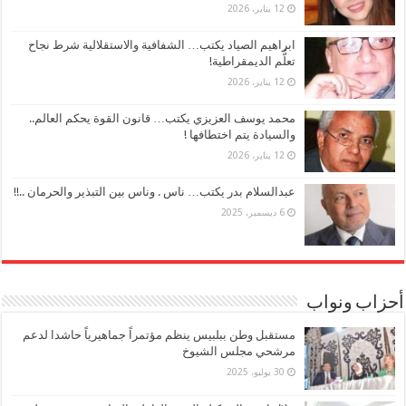
12 يناير، 2026
ابراهيم الصياد يكتب… الشفافية والاستقلالية شرط نجاح
تعلُّم الديمقراطية!
12 يناير، 2026
محمد يوسف العزيزي يكتب… قانون القوة يحكم العالم..
والسيادة يتم اختطافها !
12 يناير، 2026
عبدالسلام بدر يكتب… ناس . وناس بين التبذير والحرمان ..!!
6 ديسمبر، 2025
أحزاب ونواب
مستقبل وطن ببلبيس ينظم مؤتمراً جماهيرياً حاشدا لدعم
مرشحي مجلس الشيوخ
30 يوليو، 2025