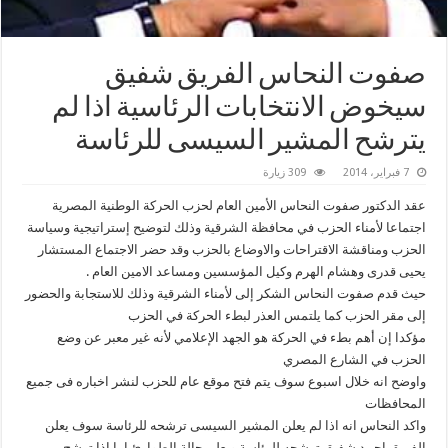
صفوت النحاس الفريق شفيق
سيخوض الانتخابات الرئاسية اذا لم
يترشح المشير السيسى للرئاسة
7 فبراير، 2014
309 زيارة
عقد الدكتور صفوت النحاس الأمين العام لحزب الحركة الوطنية المصرية
اجتماعا لأمناء الحزب في محافظة الشرقية وذلك لتوضيح إستراتيجية وسياسة
الحزب ومناقشة الاقتراحات والاوضاع بالحزب وقد حضر الاجتماع المستشار
يحيى قدرى وهشام الهرم وكيل المؤسسين ومساعد الامين العام .
حيث قدم صفوت النحاس الشكر إلى لأمناء الشرقية وذلك للاستجابة والحضور
إلى مقر الحزب كما يلتمس العذر لبطء الحركة في الحزب
مؤكدا إن أهم بطء في الحركة هو الجهد الإعلامي لأنه غير معبر عن وضع
الحزب في الشارع المصري
واوضح انه خلال اسبوع سوف يتم فتح موقع عام للحزب لنشر اخباره فى جميع
المحافظات
واكد النحاس انه اذا لم يعلن المشير السيسى ترشحه للرئاسة سوف يعلن
الفريق احمد شفيق ترشحه للرئاسة ويعلن حالة الطوارئ اما اذا ترشح