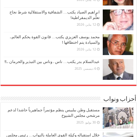
ابراهيم الصياد يكتب… الشفافية والاستقلالية شرط نجاح
تعلُّم الديمقراطية!
12 يناير، 2026
محمد يوسف العزيزي يكتب… قانون القوة يحكم العالم..
والسيادة يتم اختطافها !
12 يناير، 2026
عبدالسلام بدر يكتب… ناس . وناس بين التبذير والحرمان ..!!
6 ديسمبر، 2025
أحزاب ونواب
مستقبل وطن ببلبيس ينظم مؤتمراً جماهيرياً حاشدا لدعم
مرشحي مجلس الشيوخ
30 يوليو، 2025
خلال استقباله وكيلة القوي العاملة بالنواب… رئيس مجلس