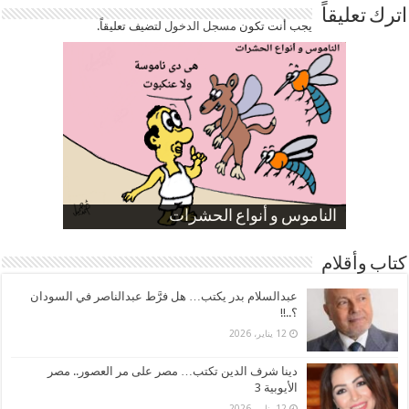
اترك تعليقاً
يجب أنت تكون
مسجل الدخول
لتضيف تعليقاً.
صورة كاركاتيرية
صورة كاركاتيرية
الناموس و أنواع الحشرات
الموظفين بعد ارتفاع الأسعار
ارتفاع نسبة الطلاق في مصر
كتاب وأقلام
عبدالسلام بدر يكتب… هل فرَّط عبدالناصر في السودان
؟..!!
12 يناير، 2026
دينا شرف الدين تكتب… مصر على مر العصور.. مصر
الأيوبية 3
12 يناير، 2026