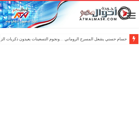
حسام حسني يشعل المسرح الروماني …ونجوم التسعينات يعيدون ذكريات الزم