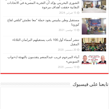
الشورى البحريني يؤكد أن التجربة المصرية في الاتحادات
النقابية حققت أهداف مرجوة
15 فبراير، 2024
مستقبل وطن ببلبيس يقود حملة “معا نطمئن”لتلقي لقاح
كورونا
13 نوفمبر، 2021
ننشر أسماء أول 100 نائب يستقبلهم البرلمان الثلاثاء
المقبل
20 ديسمبر، 2020
أبناء المرحوم غريب عبدالمنعم يتقدمون بالتهنئة لـ«نواب
السويس»
13 ديسمبر، 2020
تابعنا على فيسبوك