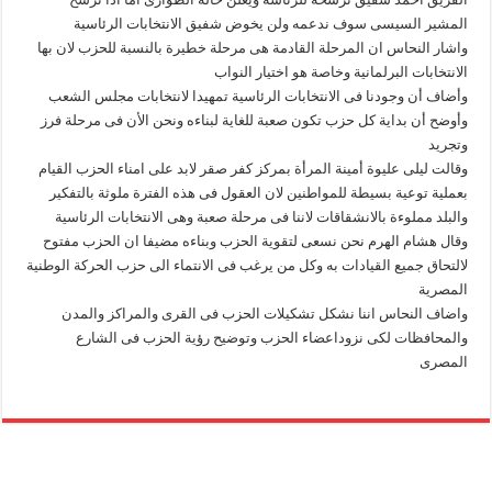
المشير السيسى سوف ندعمه ولن يخوض شفيق الانتخابات الرئاسية
واشار النحاس ان المرحلة القادمة هى مرحلة خطيرة بالنسبة للحزب لان بها
الانتخابات البرلمانية وخاصة هو اختيار النواب
وأضاف أن وجودنا فى الانتخابات الرئاسية تمهيدا لانتخابات مجلس الشعب
وأوضح أن بداية كل حزب تكون صعبة للغاية لبناءه ونحن الأن فى مرحلة فرز
وتجريد
وقالت ليلى عليوة أمينة المرأة بمركز كفر صقر لابد على امناء الحزب القيام
بعملية توعية بسيطة للمواطنين لان العقول فى هذه الفترة ملوثة بالتفكير
والبلد مملوءة بالانشقاقات لاننا فى مرحلة صعبة وهى الانتخابات الرئاسية
وقال هشام الهرم نحن نسعى لتقوية الحزب وبناءه مضيفا ان الحزب مفتوح
لالتحاق جميع القيادات به وكل من يرغب فى الانتماء الى حزب الحركة الوطنية
المصرية
واضاف النحاس اننا نشكل تشكيلات الحزب فى القرى والمراكز والمدن
والمحافظات لكى نزوداعضاء الحزب وتوضيح رؤية الحزب فى الشارع
المصرى