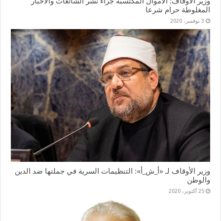
وزير الأوقاف: الأموال المكتسبة جراء نشر الشائعات والأخبار
المغلوطة حرام شرعا
3 نوفمبر، 2020
وزير الأوقاف لـ «أ_ش_أ»: التنظيمات السرية في جملتها ضد الدين
والوطن
25 أكتوبر، 2020