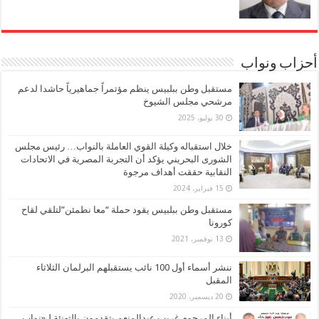
أحزاب ونواب
مستقبل وطن ببلبيس ينظم مؤتمراً جماهيرياً حاشدا لدعم
مرشحي مجلس الشيوخ
30 يوليو، 2025
خلال استقباله وكيلة القوي العاملة بالنواب… رئيس مجلس
الشورى البحريني يؤكد أن التجربة المصرية في الاتحادات
النقابية حققت أهداف مرجوة
15 فبراير، 2024
مستقبل وطن ببلبيس يقود حملة “معا نطمئن”لتلقي لقاح
كورونا
13 نوفمبر، 2021
ننشر أسماء أول 100 نائب يستقبلهم البرلمان الثلاثاء
المقبل
20 ديسمبر، 2020
أبناء المرحوم غريب عبدالمنعم يتقدمون بالتهنئة لـ«نواب