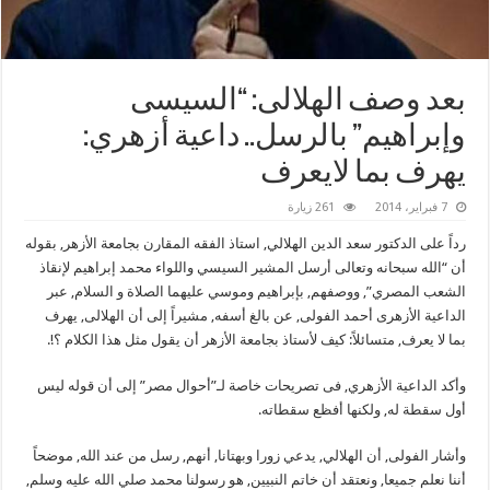
بعد وصف الهلالى: “السيسى
وإبراهيم” بالرسل.. داعية أزهري:
يهرف بما لايعرف
7 فبراير، 2014
261 زيارة
رداً على الدكتور سعد الدين الهلالي, استاذ الفقه المقارن بجامعة الأزهر, بقوله
أن “الله سبحانه وتعالى أرسل المشير السيسي واللواء محمد إبراهيم لإنقاذ
الشعب المصري”, ووصفهم, بإبراهيم وموسي عليهما الصلاة و السلام, عبر
الداعية الأزهرى أحمد الفولى, عن بالغ أسفه, مشيراً إلى أن الهلالى, يهرف
بما لا يعرف, متسائلاً: كيف لأستاذ بجامعة الأزهر أن يقول مثل هذا الكلام ؟!.
وأكد الداعية الأزهري, فى تصريحات خاصة لـ”أحوال مصر” إلى أن قوله ليس
أول سقطة له, ولكنها أفظع سقطاته.
وأشار الفولى, أن الهلالي, يدعي زورا وبهتانا, أنهم, رسل من عند الله, موضحاً
أننا نعلم جميعا, ونعتقد أن خاتم النبيين, هو رسولنا محمد صلي الله عليه وسلم,