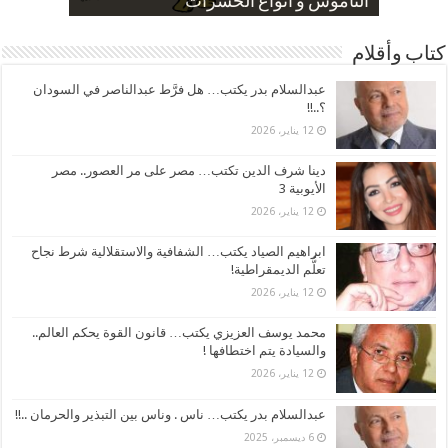
صورة كاركاتيرية
صورة كاركاتيرية
الناموس و أنواع الحشرات
الموظفين بعد ارتفاع الأسعار
ارتفاع نسبة الطلاق في مصر
كتاب وأقلام
عبدالسلام بدر يكتب… هل فرَّط عبدالناصر في السودان
؟..!!
12 يناير، 2026
دينا شرف الدين تكتب… مصر على مر العصور.. مصر
الأيوبية 3
12 يناير، 2026
ابراهيم الصياد يكتب… الشفافية والاستقلالية شرط نجاح
تعلُّم الديمقراطية!
12 يناير، 2026
محمد يوسف العزيزي يكتب… قانون القوة يحكم العالم..
والسيادة يتم اختطافها !
12 يناير، 2026
عبدالسلام بدر يكتب… ناس . وناس بين التبذير والحرمان ..!!
6 ديسمبر، 2025