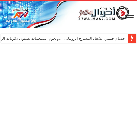
حسام حسني يشعل المسرح الروماني …ونجوم التسعينات يعيدون ذكريات الزم