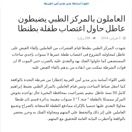
العاملون بالمركز الطبي يضبطون
عاطل حاول اغتصاب طفلة بطنطا
3 فبراير، 2014
209 زيارة
شهدت المركز الطبي بطنطا قيام العشرات من العاملين بإلقاء القبض على
عاطل لمحاولته الشروع فى اغتصاب طفلة عمرها 3 سنوات بإحدي ساحات
المستشفي كما حاولوا الفتك بهد والتعدي عليه بالضرب حتي الموت الا ان
قوات الشرطة تمكنت من انقاذه من يدهم بالقاء القبض عليه.
تلقي اللواء أسامة بدير مدير أمن الغربية إخطارا من شرطة النجدة بالواقعة
كما انتقل ضباط المباحث وتبين قيام العاملين بالمركز الطبي بضبط إبراهيم
كامل 30 سنة عاطل مقيم بشبراخيت بمحافظة البحيرة حال تواجده بحوش
المركز ممسكا بالطفلة ” جنة. أ ” 3 سنوات مقيمة بدائرة قسم ثان طنطا
محاولا التعدي عليها جنسيا بالإكراه ممادفع الطفلة للاستغاثة بالصراخ وتجمع
العاملين علي إثر ذلك والتحفظ علي المتهم ومحاولة الفتك به وحرر محضر
بالواقعة وأخطرت النيابة العامة للتحقيق مع المتهم .