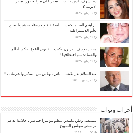
دينا شرف الدين تكتب… مصر على مر العصور.. مصر
الأيوبية 3
12 يناير، 2026
ابراهيم الصياد يكتب… الشفافية والاستقلالية شرط نجاح
تعلُّم الديمقراطية!
12 يناير، 2026
محمد يوسف العزيزي يكتب… قانون القوة يحكم العالم..
والسيادة يتم اختطافها !
12 يناير، 2026
عبدالسلام بدر يكتب… ناس . وناس بين التبذير والحرمان ..!!
6 ديسمبر، 2025
أحزاب ونواب
مستقبل وطن ببلبيس ينظم مؤتمراً جماهيرياً حاشدا لدعم
مرشحي مجلس الشيوخ
30 يوليو، 2025