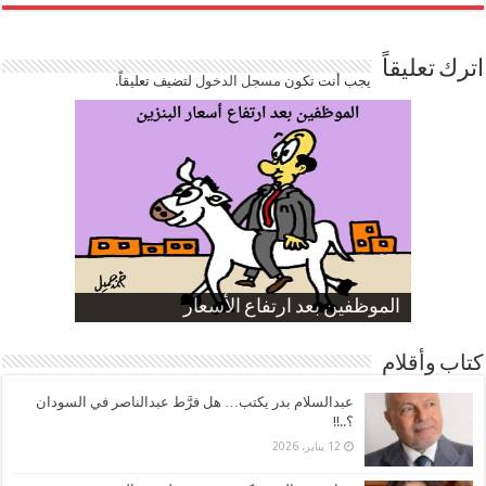
اترك تعليقاً
يجب أنت تكون
مسجل الدخول
لتضيف تعليقاً.
صورة كاركاتيرية
صورة كاركاتيرية
الناموس و أنواع الحشرات
الموظفين بعد ارتفاع الأسعار
ارتفاع نسبة الطلاق في مصر
كتاب وأقلام
عبدالسلام بدر يكتب… هل فرَّط عبدالناصر في السودان
؟..!!
12 يناير، 2026