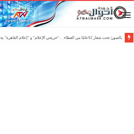
بالصور| تحت شعار 92عامًا من العطاء… “خريجي الإعلام” و “إعلام القاهرة” يحتفلان بـ”عيد الإعلاميين”