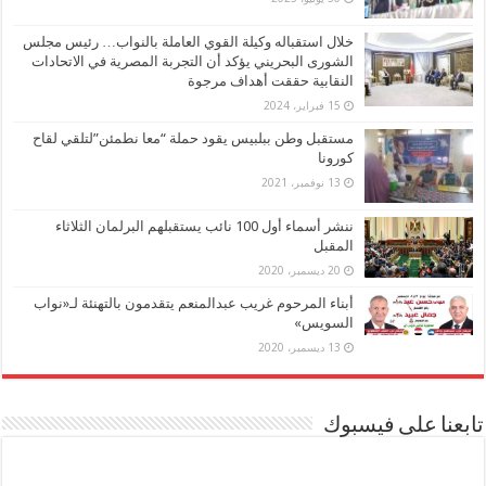
خلال استقباله وكيلة القوي العاملة بالنواب… رئيس مجلس
الشورى البحريني يؤكد أن التجربة المصرية في الاتحادات
النقابية حققت أهداف مرجوة
15 فبراير، 2024
مستقبل وطن ببلبيس يقود حملة “معا نطمئن”لتلقي لقاح
كورونا
13 نوفمبر، 2021
ننشر أسماء أول 100 نائب يستقبلهم البرلمان الثلاثاء
المقبل
20 ديسمبر، 2020
أبناء المرحوم غريب عبدالمنعم يتقدمون بالتهنئة لـ«نواب
السويس»
13 ديسمبر، 2020
تابعنا على فيسبوك