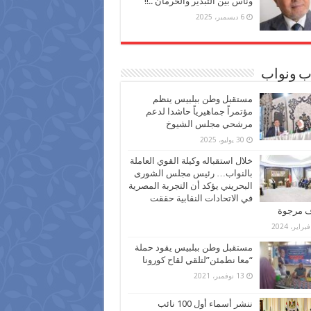
وناس بين التبذير والحرمان ..!!
6 ديسمبر، 2025
ب ونواب
مستقبل وطن ببلبيس ينظم
مؤتمراً جماهيرياً حاشدا لدعم
مرشحي مجلس الشيوخ
30 يوليو، 2025
خلال استقباله وكيلة القوي العاملة
بالنواب… رئيس مجلس الشورى
البحريني يؤكد أن التجربة المصرية
في الاتحادات النقابية حققت
ف مرجوة
مستقبل وطن ببلبيس يقود حملة
“معا نطمئن”لتلقي لقاح كورونا
13 نوفمبر، 2021
ننشر أسماء أول 100 نائب