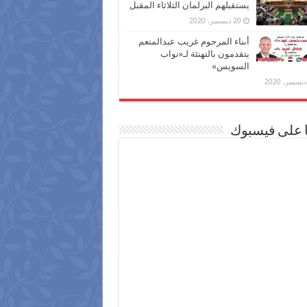
يستقبلهم البرلمان الثلاثاء المقبل
20 ديسمبر، 2020
أبناء المرحوم غريب عبدالمنعم
يتقدمون بالتهنئة لـ«نواب
السويس»
ا على فيسبوك