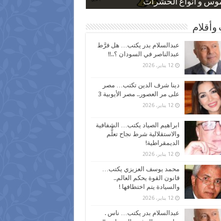
 كاركاتيرية
 كاركاتيرية
موس و أنواع الحشرات
ظفين بعد ارتفاع الأسعار
اع نسبة الطلاق في مصر
وأقلام
عبدالسلام بدر يكتب… هل فرَّط
عبدالناصر في السودان ؟..!!
12 يناير، 2026
دينا شرف الدين تكتب… مصر
على مر العصور.. مصر الأيوبية 3
12 يناير، 2026
ابراهيم الصياد يكتب… الشفافية
والاستقلالية شرط نجاح تعلُّم
الديمقراطية!
12 يناير، 2026
محمد يوسف العزيزي يكتب…
قانون القوة يحكم العالم..
والسيادة يتم اختطافها !
12 يناير، 2026
عبدالسلام بدر يكتب… ناس .