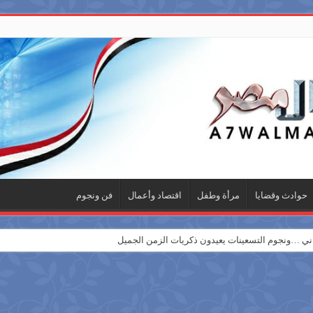
حوادث وقضايا
مرأة وطفل
اقتصاد وأعمال
فن ونجوم
 …ونجوم التسعينات يعيدون ذكريات الزمن الجميل