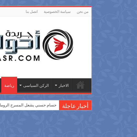
من نحن
سياسة الخصوصية
اتصل بنا
الاخبار
الركن السياسى
رياضة
حسام حسني يشعل المسرح الروماني
أخبار عاجلة