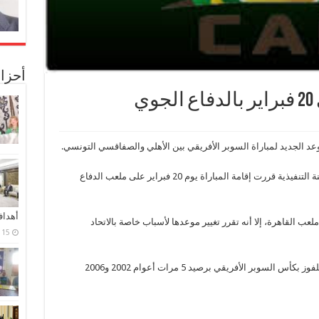
أحزا
ي
وعد الجديد لمباراة السوبر الأفريقي بين الأهلي والصفاقسي التونسي.
وأشار “الكاف” على موقعه الرسمي إلى أن اللجنة التنفيذية قررت إقامة المباراة يوم 20 فبراير على ملعب الدفاع
أهدا
 مقررًا له يوم 22 فبراير على ملعب القاهرة، إلا أنه تقرر تغيير موعدها لأسباب خاصة بالاتحاد
15 فبراير، 2024
يُذكر أن المارد الاحمر هو حامل اللقب القياسي للفوز بكأس السوبر الأفريقي برصيد 5 مرات أعوام 2002 و2006