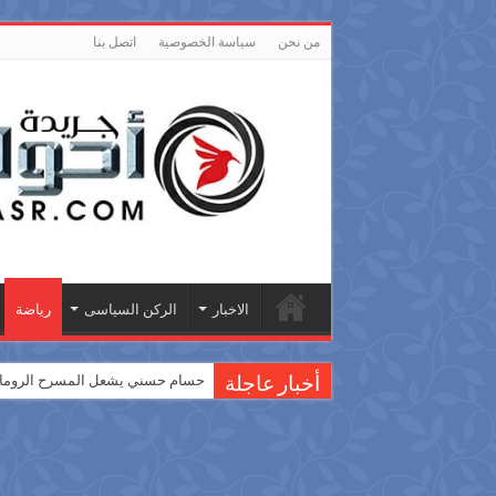
من نحن
سياسة الخصوصية
اتصل بنا
الاخبار
الركن السياسى
رياضة
حسام حسني يشعل المسرح الروماني
أخبار عاجلة