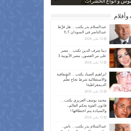
 كاركاتيرية
 كاركاتيرية
موس و أنواع الحشرات
ظفين بعد ارتفاع الأسعار
اع نسبة الطلاق في مصر
وأقلام
عبدالسلام بدر يكتب… هل فرَّط
عبدالناصر في السودان ؟..!!
12 يناير، 2026
دينا شرف الدين تكتب… مصر
على مر العصور.. مصر الأيوبية 3
12 يناير، 2026
ابراهيم الصياد يكتب… الشفافية
والاستقلالية شرط نجاح تعلُّم
الديمقراطية!
12 يناير، 2026
محمد يوسف العزيزي يكتب…
قانون القوة يحكم العالم..
والسيادة يتم اختطافها !
12 يناير، 2026
عبدالسلام بدر يكتب… ناس .