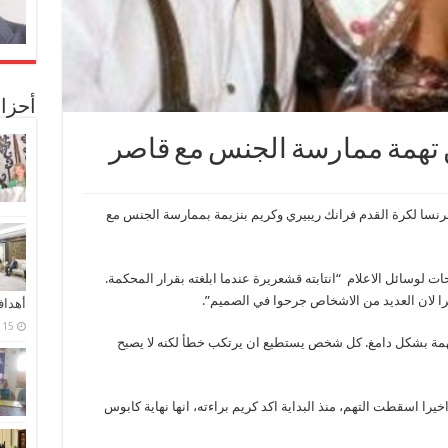
أحزا
من تهمة ممارسة الجنس مع قاصر
نسا لكرة القدم فرانك ريبيري وكريم بنزيمة بممارسة الجنس مع
ت لوسائل الاعلام “انتابته قشعريرة عندما ابلغته بقرار المحكمة.
را لان العديد من الاشخاص جرحوا في الصميم”.
أهدا
15 فبراير، 2024
همة بشكل دامغ. كل شخص يستطيع ان يرتكب خطأ لكنه لا يصبح
يرا اسقطت التهم، منذ البداية اكد كريم براءته، انها نهاية كابوس