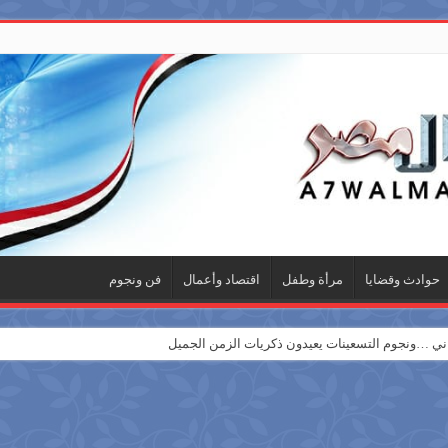
حوادث وقضايا
مرأة وطفل
اقتصاد وأعمال
فن ونجوم
 …ونجوم التسعينات يعيدون ذكريات الزمن الجميل