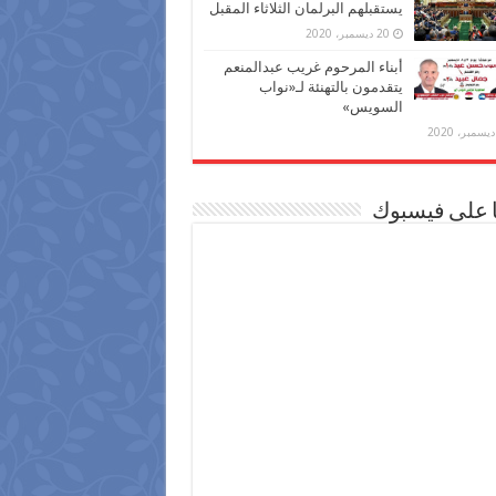
يستقبلهم البرلمان الثلاثاء المقبل
20 ديسمبر، 2020
أبناء المرحوم غريب عبدالمنعم
يتقدمون بالتهنئة لـ«نواب
السويس»
ا على فيسبوك