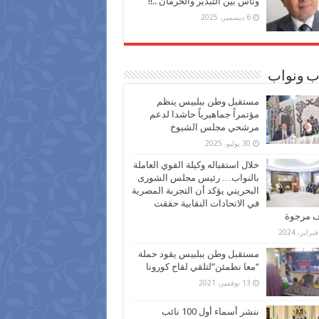
وناس بين التبذير والحرمان ..!!
6 ديسمبر، 2025
ب ونواب
مستقبل وطن ببلبيس ينظم
مؤتمراً جماهيرياً حاشدا لدعم
مرشحي مجلس الشيوخ
30 يوليو، 2025
خلال استقباله وكيلة القوي العاملة
بالنواب… رئيس مجلس الشورى
البحريني يؤكد أن التجربة المصرية
في الاتحادات النقابية حققت
ف مرجوة
مستقبل وطن ببلبيس يقود حملة
“معا نطمئن”لتلقي لقاح كورونا
13 نوفمبر، 2021
ننشر أسماء أول 100 نائب