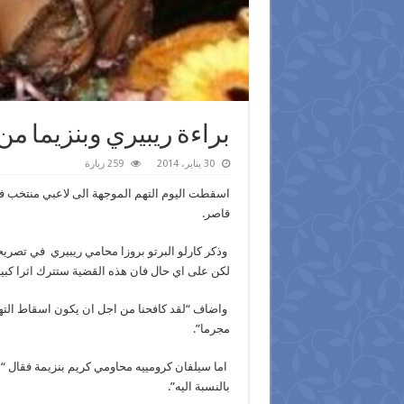
براءة ريبيري وبنزيما 
30 يناير، 2014
259 زيارة
اسقطت اليوم التهم الموجهة الى لاعبي منتخب فر
قاصر.
وذكر كارلو البرتو بروزا محامي ريبيري في تصريحا
لكن على اي حال فان هذه القضية ستترك اثرا كبي
واضاف “لقد كافحنا من اجل ان يكون اسقاط الت
مجرما”.
اما سيلفان كرومييه محاومي كريم بنزيمة فقال “اخ
بالنسبة اليه”.