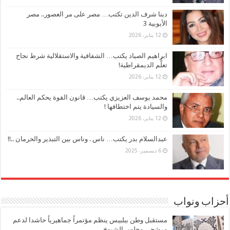
دينا شرف الدين تكتب… مصر على مر العصور.. مصر
الأيوبية 3
12 يناير، 2026
ابراهيم الصياد يكتب… الشفافية والاستقلالية شرط نجاح
تعلُّم الديمقراطية!
12 يناير، 2026
محمد يوسف العزيزي يكتب… قانون القوة يحكم العالم..
والسيادة يتم اختطافها !
12 يناير، 2026
عبدالسلام بدر يكتب… ناس . وناس بين التبذير والحرمان ..!!
6 ديسمبر، 2025
أحزاب ونواب
مستقبل وطن ببلبيس ينظم مؤتمراً جماهيرياً حاشدا لدعم
مرشحي مجلس الشيوخ