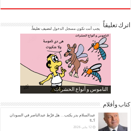
اترك تعليقاً
يجب أنت تكون
مسجل الدخول
لتضيف تعليقاً.
صورة كاركاتيرية
صورة كاركاتيرية
الناموس و أنواع الحشرات
الموظفين بعد ارتفاع الأسعار
ارتفاع نسبة الطلاق في مصر
كتاب وأقلام
عبدالسلام بدر يكتب… هل فرَّط عبدالناصر في السودان
؟..!!
12 يناير، 2026