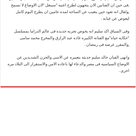
,فى حين ان الفنانين الان يتجهون لطرح اغنيه “سينغل “لان الاوضاع لا تسمح
,ولقال انه تعود حين يتغيب عن الساحه لمده عامين ان يطرح البوم كامل
ليعوض عن غيابه .
وفى السياق اكد سليم انه يخوض تجربه جديده فى عالم الدراما بمسلسل
“حكايه حياه”مع الفنانه الكبيره غاده عبد الرازق والمخرج محمد سامى
,والمقرر عرضه فى رمضان .
وانهى الفنان خالد سليم حديثه بتعبيره عن الاسى والحزن الشديدين عن
الاوضاع السياسيه فى مصر والدعاء لها باعاده الامن والاستقرار الى البلاد مره
اخرى .