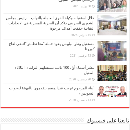
30 يوليو، 2025
خلال استقباله وكيلة القوي العاملة بالنواب… رئيس مجلس
الشورى البحريني يؤكد أن التجربة المصرية في الاتحادات
النقابية حققت أهداف مرجوة
15 فبراير، 2024
مستقبل وطن ببلبيس يقود حملة “معا نطمئن”لتلقي لقاح
كورونا
13 نوفمبر، 2021
ننشر أسماء أول 100 نائب يستقبلهم البرلمان الثلاثاء
المقبل
20 ديسمبر، 2020
أبناء المرحوم غريب عبدالمنعم يتقدمون بالتهنئة لـ«نواب
السويس»
13 ديسمبر، 2020
تابعنا على فيسبوك