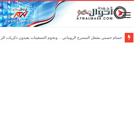
حسام حسني يشعل المسرح الروماني …ونجوم التسعينات يعيدون ذكريات الزم