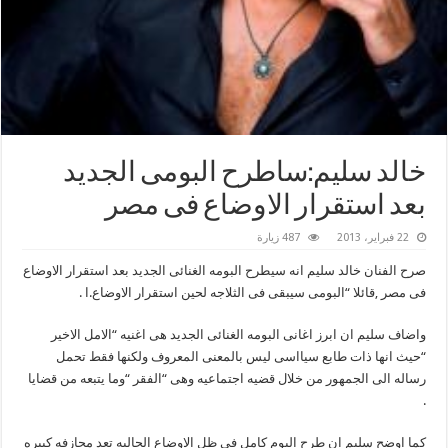
خالد سليم:ساطرح البومى الجديد
بعد استقرار الاوضاع فى مصر
22 فبراير، 2013
487 زيارة
صرح الفنان خالد سليم انه سيطرح البومه الغنائى الجديد بعد استقرار الاوضاع
فى مصر ,قائلا “البومى سيبقى فى الثلاجه لحين استقرار الاوضاع.ا .
واضاف سليم ان ابرز اغانى البومه الغنائى الجديد هى اغنيه “الامل الاخير
“حيث انها ذات طابع سيااسى ليس بالمعنى المعروف ولكنها فقط تحمل
رساله الى الجمهور من خلال قضيه اجتماعيه وهى “الفقر “وما يتبعه من قضايا
.
كما اوضح سليم ان طرح البوم كامل فى ظل الاوضاع الحاليه تعد مجازفه كبيره