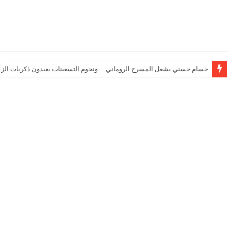
حسام حسني يشعل المسرح الروماني …ونجوم التسعينات يعيدون ذكريات الزم