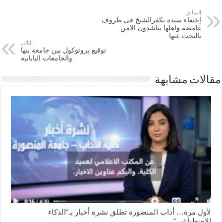
السابق
إختفاء سيدة بكفرالشيخ فى ظروف
غامضة واهلها يناشدون الامن
بالبحث عنها
التالي
توقيع بروتوكول بين جامعة بنها
والجامعات اليابانية
مقالات مشابهة
لأول مرة… أداب المنضورة تطلق نشرة أخبار بـ”الذكاء
الاصطناعي”