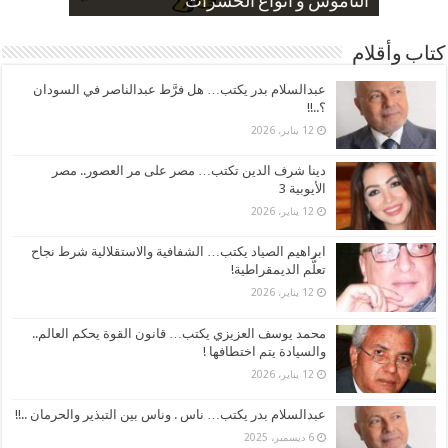
صورة كاركاتيرية
صورة كاركاتيرية
الناموس و أنواع الحشرات
الموظفين بعد ارتفاع الأسعار
ارتفاع نسبة الطلاق في مصر
كتاب وأقلام
عبدالسلام بدر يكتب… هل فرَّط عبدالناصر في السودان
؟..!!
12 يناير، 2026
دينا شرف الدين تكتب… مصر على مر العصور.. مصر
الأيوبية 3
12 يناير، 2026
ابراهيم الصياد يكتب… الشفافية والاستقلالية شرط نجاح
تعلُّم الديمقراطية!
12 يناير، 2026
محمد يوسف العزيزي يكتب… قانون القوة يحكم العالم..
والسيادة يتم اختطافها !
12 يناير، 2026
عبدالسلام بدر يكتب… ناس . وناس بين التبذير والحرمان ..!!
6 ديسمبر، 2025