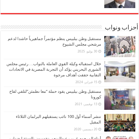
أحزاب ونواب
مستقبل وطن ببلبيس ينظم مؤتمراً جماهيرياً حاشدا لدعم
مرشحي مجلس الشيوخ
30 يوليو، 2025
خلال استقباله وكيلة القوي العاملة بالنواب… رئيس مجلس
الشورى البحريني يؤكد أن التجربة المصرية في الاتحادات
النقابية حققت أهداف مرجوة
15 فبراير، 2024
مستقبل وطن ببلبيس يقود حملة “معا نطمئن”لتلقي لقاح
كورونا
13 نوفمبر، 2021
ننشر أسماء أول 100 نائب يستقبلهم البرلمان الثلاثاء
المقبل
20 ديسمبر، 2020
أبناء المرحوم غريب عبدالمنعم يتقدمون بالتهنئة لـ«نواب