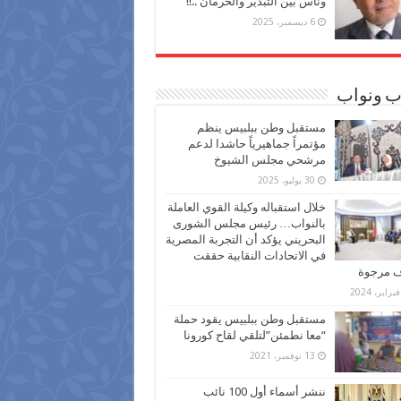
وناس بين التبذير والحرمان ..!!
6 ديسمبر، 2025
ب ونواب
مستقبل وطن ببلبيس ينظم
مؤتمراً جماهيرياً حاشدا لدعم
مرشحي مجلس الشيوخ
30 يوليو، 2025
خلال استقباله وكيلة القوي العاملة
بالنواب… رئيس مجلس الشورى
البحريني يؤكد أن التجربة المصرية
في الاتحادات النقابية حققت
ف مرجوة
مستقبل وطن ببلبيس يقود حملة
“معا نطمئن”لتلقي لقاح كورونا
13 نوفمبر، 2021
ننشر أسماء أول 100 نائب