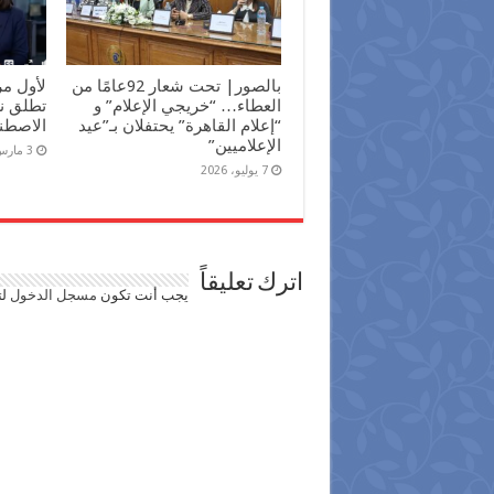
بالصور| تحت شعار 92عامًا من
لأول م
العطاء… “خريجي الإعلام” و
تطلق نش
“إعلام القاهرة” يحتفلان بـ”عيد
الاصطن
الإعلاميين”
3 مارس، 2026
7 يوليو، 2026
اترك تعليقاً
يجب أنت تكون
مسجل الدخول
لت