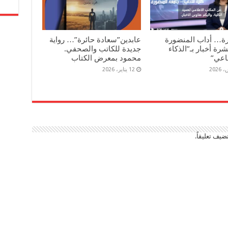
رة… أداب المنضورة
عابدين”سعادة حائرة”… رواية
رة أخبار بـ”الذكاء
جديدة للكاتب والصحفي.
اعي”
محمود بمعرض الكتاب
12 يناير، 2026
ضيف تعليقاً.