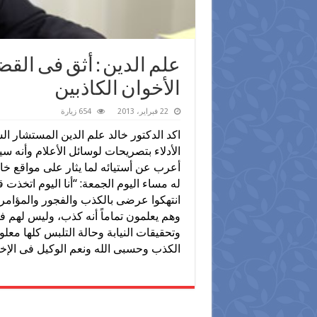
علم الدين : أثق فى الق
الأخوان الكاذبين
22 فبراير، 2013
654 زيارة
اكد الدكتور خالد علم الدين المستشار ا
الأدلاء بتصريحات لوسائل الأعلام وأنه س
أعرب عن أستيائه لما يثار على مواقع خا
له مساء اليوم الجمعة: “أنا اليوم اتخذت قر
انتهكوا عرضى بالكذب والفجور والمؤامر
وهم يعلمون تماماً أنه كذب، وليس لهم ف
وتحقيقات النيابة وحالة التلبس كلها معل
الكذب وحسبى الله ونعم الوكيل فى الإخوا