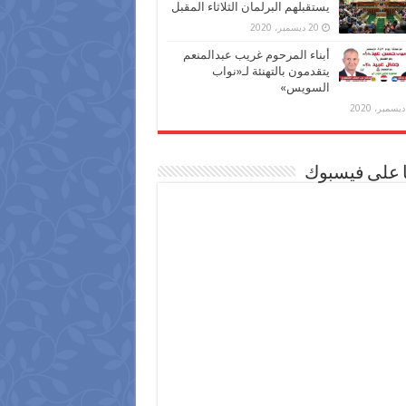
يستقبلهم البرلمان الثلاثاء المقبل
20 ديسمبر، 2020
أبناء المرحوم غريب عبدالمنعم
يتقدمون بالتهنئة لـ«نواب
السويس»
ا على فيسبوك