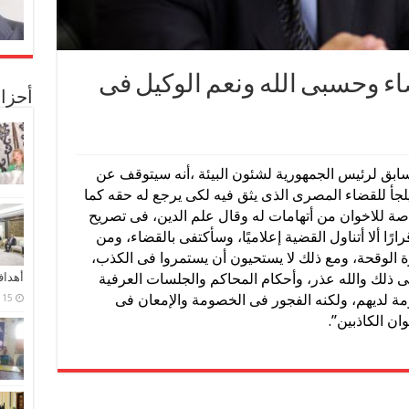
ضاء وحسبى الله ونعم الوكيل فى
أحزا
لسابق لرئيس الجمهورية لشئون البيئة ،أنه سيتوقف عن
يلجأ للقضاء المصرى الذى يثق فيه لكى يرجع له حقه كما
صة للاخوان من أتهامات له وقال علم الدين، فى تصريح
ارًا ألا أتناول القضية إعلاميًا، وسأكتفى بالقضاء، ومن
ة الوقحة، ومع ذلك لا يستحيون أن يستمروا فى الكذب،
ى ذلك والله عذر، وأحكام المحاكم والجلسات العرفية
أهدا
ومة لديهم، ولكنه الفجور فى الخصومة والإمعان فى
15 فبراير، 2024
ن الكاذبين”.