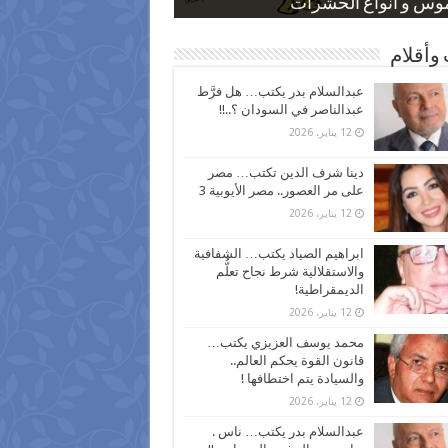
 كاركاتيرية
 كاركاتيرية
موس و أنواع الحشرات
ظفين بعد ارتفاع الأسعار
اع نسبة الطلاق في مصر
وأقلام
عبدالسلام بدر يكتب… هل فرَّط
عبدالناصر في السودان ؟..!!
12 يناير، 2026
دينا شرف الدين تكتب… مصر
على مر العصور.. مصر الأيوبية 3
12 يناير، 2026
ابراهيم الصياد يكتب… الشفافية
والاستقلالية شرط نجاح تعلُّم
الديمقراطية!
12 يناير، 2026
محمد يوسف العزيزي يكتب…
قانون القوة يحكم العالم..
والسيادة يتم اختطافها !
12 يناير، 2026
عبدالسلام بدر يكتب… ناس .