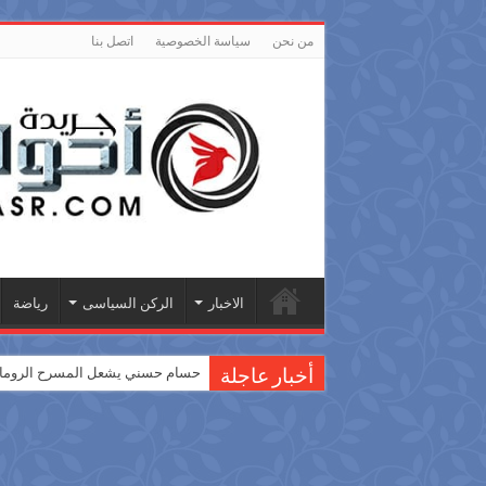
من نحن
سياسة الخصوصية
اتصل بنا
الاخبار
الركن السياسى
رياضة
حسام حسني يشعل المسرح الروماني
أخبار عاجلة