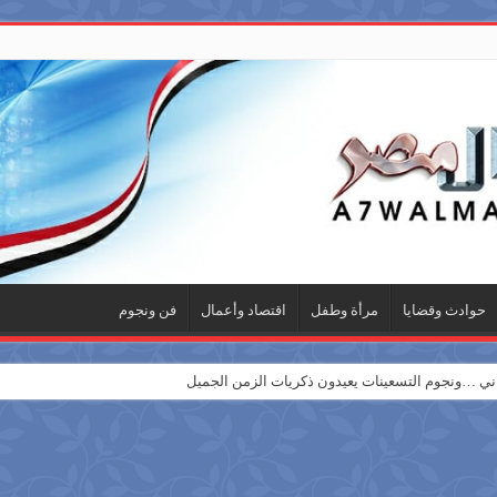
حوادث وقضايا
مرأة وطفل
اقتصاد وأعمال
فن ونجوم
 …ونجوم التسعينات يعيدون ذكريات الزمن الجميل