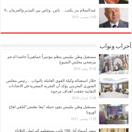
عبدالسلام بدر يكتب… ناس . وناس بين التبذير والحرمان ..!!
6 ديسمبر، 2025
أحزاب ونواب
مستقبل وطن ببلبيس ينظم مؤتمراً جماهيرياً حاشدا لدعم
مرشحي مجلس الشيوخ
30 يوليو، 2025
خلال استقباله وكيلة القوي العاملة بالنواب… رئيس مجلس
الشورى البحريني يؤكد أن التجربة المصرية في الاتحادات
النقابية حققت أهداف مرجوة
15 فبراير، 2024
مستقبل وطن ببلبيس يقود حملة “معا نطمئن”لتلقي لقاح
كورونا
13 نوفمبر، 2021
ننشر أسماء أول 100 نائب يستقبلهم البرلمان الثلاثاء