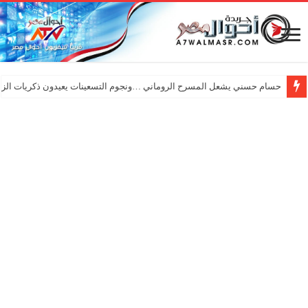
حسام حسني يشعل المسرح الروماني …ونجوم التسعينات يعيدون ذكريات الزم