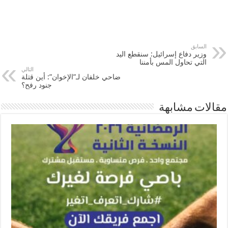
السابق
وزير دفاع إسرائيل: سنقطع اليد
التي تحاول المس بأمننا
التالي
ضاحي خلفان لـ”الإخوان”: أين قتلة
جنود رفح؟
مقالات مشابهة