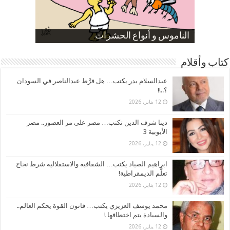
صورة كاركاتيرية
صورة كاركاتيرية
الناموس و أنواع الحشرات
الموظفين بعد ارتفاع الأسعار
ارتفاع نسبة الطلاق في مصر
كتاب وأقلام
عبدالسلام بدر يكتب… هل فرَّط عبدالناصر في السودان
؟..!!
12 يناير، 2026
دينا شرف الدين تكتب… مصر على مر العصور.. مصر
الأيوبية 3
12 يناير، 2026
ابراهيم الصياد يكتب… الشفافية والاستقلالية شرط نجاح
تعلُّم الديمقراطية!
12 يناير، 2026
محمد يوسف العزيزي يكتب… قانون القوة يحكم العالم..
والسيادة يتم اختطافها !
12 يناير، 2026