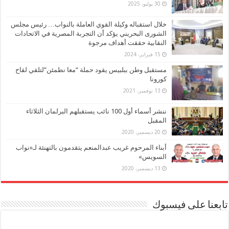
30 يوليو، 2025
خلال استقباله وكيلة القوي العاملة بالنواب… رئيس مجلس
الشورى البحريني يؤكد أن التجربة المصرية في الاتحادات
النقابية حققت أهداف مرجوة
15 فبراير، 2024
مستقبل وطن ببلبيس يقود حملة “معا نطمئن”لتلقي لقاح
كورونا
13 نوفمبر، 2021
ننشر أسماء أول 100 نائب يستقبلهم البرلمان الثلاثاء
المقبل
20 ديسمبر، 2020
أبناء المرحوم غريب عبدالمنعم يتقدمون بالتهنئة لـ«نواب
السويس»
13 ديسمبر، 2020
تابعنا على فيسبوك