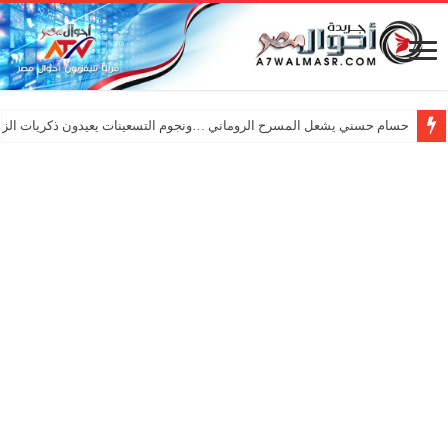
حسام حسني يشعل المسرح الروماني …ونجوم التسعينات يعيدون ذكريات الزم