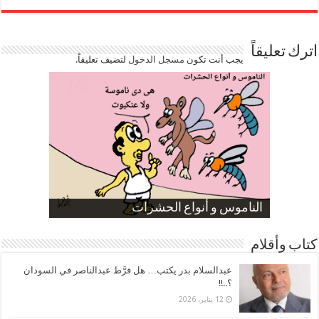
اترك تعليقاً
يجب أنت تكون
مسجل الدخول
لتضيف تعليقاً.
صورة كاركاتيرية
صورة كاركاتيرية
الناموس و أنواع الحشرات
الموظفين بعد ارتفاع الأسعار
ارتفاع نسبة الطلاق في مصر
كتاب وأقلام
عبدالسلام بدر يكتب… هل فرَّط عبدالناصر في السودان
؟..!!
12 يناير، 2026