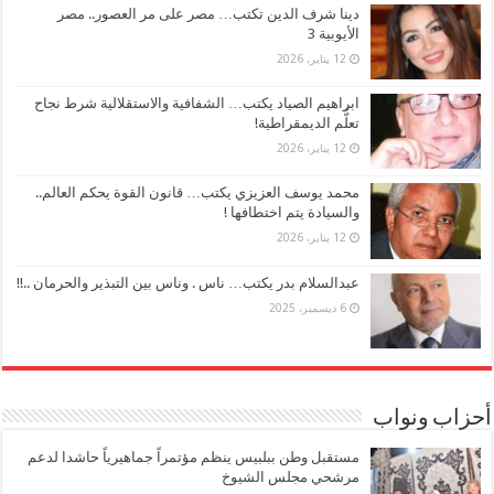
دينا شرف الدين تكتب… مصر على مر العصور.. مصر
الأيوبية 3
12 يناير، 2026
ابراهيم الصياد يكتب… الشفافية والاستقلالية شرط نجاح
تعلُّم الديمقراطية!
12 يناير، 2026
محمد يوسف العزيزي يكتب… قانون القوة يحكم العالم..
والسيادة يتم اختطافها !
12 يناير، 2026
عبدالسلام بدر يكتب… ناس . وناس بين التبذير والحرمان ..!!
6 ديسمبر، 2025
أحزاب ونواب
مستقبل وطن ببلبيس ينظم مؤتمراً جماهيرياً حاشدا لدعم
مرشحي مجلس الشيوخ