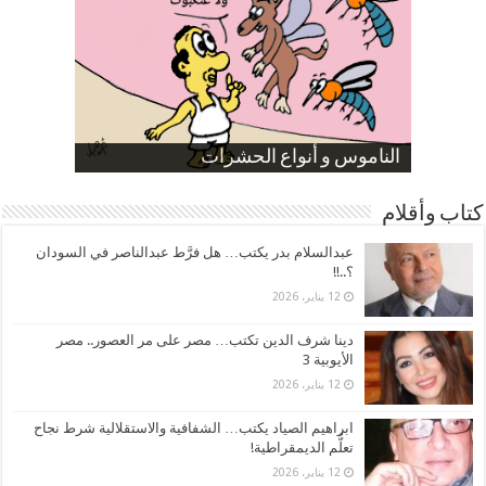
صورة كاركاتيرية
صورة كاركاتيرية
الناموس و أنواع الحشرات
الموظفين بعد ارتفاع الأسعار
ارتفاع نسبة الطلاق في مصر
كتاب وأقلام
عبدالسلام بدر يكتب… هل فرَّط عبدالناصر في السودان
؟..!!
12 يناير، 2026
دينا شرف الدين تكتب… مصر على مر العصور.. مصر
الأيوبية 3
12 يناير، 2026
ابراهيم الصياد يكتب… الشفافية والاستقلالية شرط نجاح
تعلُّم الديمقراطية!
12 يناير، 2026