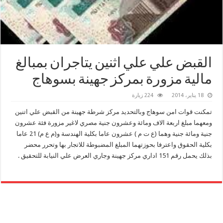
القبض علي علي اثنين يتاجران بمبالغ
مالية مزورة بمركز جهينة بسوهاج
18 يناير، 2014
224 زيارة
تمكنت قوات امن سوهاج وبالتحديد مركز شرطة جهينة من القبض علي اتنين
ومعهما مبلغ اربعة الاف ومائة وعشرون جنية مصري لاغير مزورة فئة عشرون
جنية ومائة جنية وهما (ع ت م ) عشرون عاما بكلية الهندسة و(م ع م) 21 عاما
بكلية الحقوق واعترفا بحوزتهما المبلغ المضبوطة للاتجار بها وتحرر محضر
بذلك يحمل رقم 151 اداري مركز جهينة وجاري العرض علي النيابة للتحقيق .