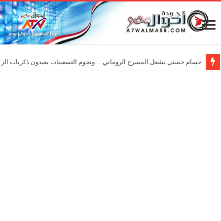
حسام حسني يشعل المسرح الروماني …ونجوم التسعينات يعيدون ذكريات الزم