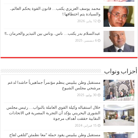
محمد يوسف العزيزي يكتب… قانون القوة يحكم العالم..
والسيادة يتم اختطافها !
12 يناير، 2026
عبدالسلام بدر يكتب… ناس . وناس بين التبذير والحرمان ..!!
6 ديسمبر، 2025
أحزاب ونواب
مستقبل وطن ببلبيس ينظم مؤتمراً جماهيرياً حاشدا لدعم
مرشحي مجلس الشيوخ
30 يوليو، 2025
خلال استقباله وكيلة القوي العاملة بالنواب… رئيس مجلس
الشورى البحريني يؤكد أن التجربة المصرية في الاتحادات
النقابية حققت أهداف مرجوة
15 فبراير، 2024
مستقبل وطن ببلبيس يقود حملة “معا نطمئن”لتلقي لقاح