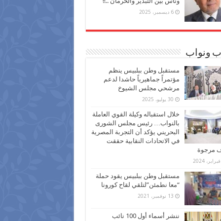
وناس بين التبذير والحرمان ..!!
6 ديسمبر، 2025
ب ونواب
مستقبل وطن ببلبيس ينظم
مؤتمراً جماهيرياً حاشدا لدعم
مرشحي مجلس الشيوخ
30 يوليو، 2025
خلال استقباله وكيلة القوي العاملة
بالنواب… رئيس مجلس الشورى
البحريني يؤكد أن التجربة المصرية
في الاتحادات النقابية حققت
ف مرجوة
مستقبل وطن ببلبيس يقود حملة
“معا نطمئن”لتلقي لقاح كورونا
13 نوفمبر، 2021
ننشر أسماء أول 100 نائب