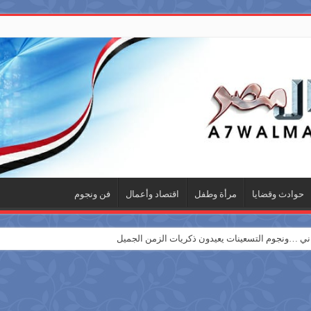
حوادث وقضايا
مرأة وطفل
اقتصاد وأعمال
فن ونجوم
 …ونجوم التسعينات يعيدون ذكريات الزمن الجميل