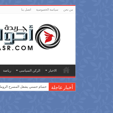
من نحن
سياسة الخصوصية
اتصل بنا
الاخبار
الركن السياسى
رياضة
حسام حسني يشعل المسرح الروماني
أخبار عاجلة