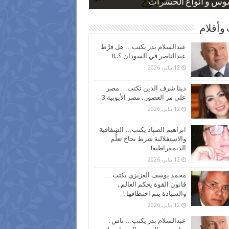
 كاركاتيرية
 كاركاتيرية
موس و أنواع الحشرات
ظفين بعد ارتفاع الأسعار
اع نسبة الطلاق في مصر
وأقلام
عبدالسلام بدر يكتب… هل فرَّط
عبدالناصر في السودان ؟..!!
12 يناير، 2026
دينا شرف الدين تكتب… مصر
على مر العصور.. مصر الأيوبية 3
12 يناير، 2026
ابراهيم الصياد يكتب… الشفافية
والاستقلالية شرط نجاح تعلُّم
الديمقراطية!
12 يناير، 2026
محمد يوسف العزيزي يكتب…
قانون القوة يحكم العالم..
والسيادة يتم اختطافها !
12 يناير، 2026
عبدالسلام بدر يكتب… ناس .