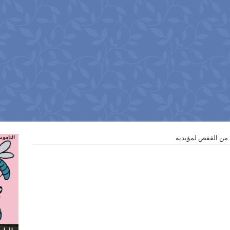
 من القفص لمؤيديه