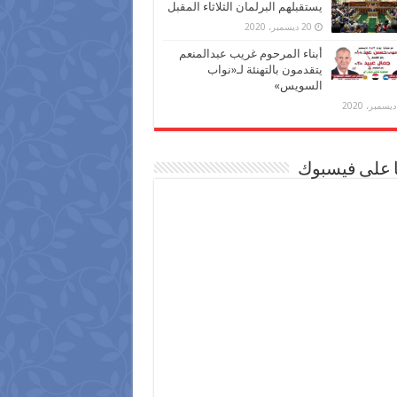
يستقبلهم البرلمان الثلاثاء المقبل
20 ديسمبر، 2020
أبناء المرحوم غريب عبدالمنعم
يتقدمون بالتهنئة لـ«نواب
السويس»
ا على فيسبوك