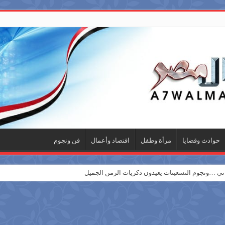
حوادث وقضايا
مرأة وطفل
اقتصاد وأعمال
فن ونجوم
 …ونجوم التسعينات يعيدون ذكريات الزمن الجميل