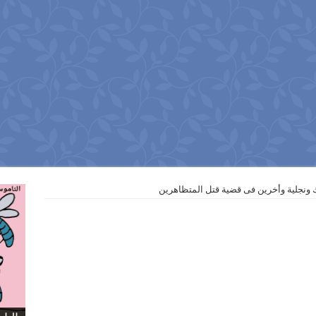
ك ونجلية وأخرين فى قضية قتل المتظاهرين