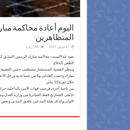
اليوم أعادة محاكمة مبا
المتظاهرين
13 أبريل، 2013
396 زيارة
تعود غداالسبت محاكمة مبارك الرئيس السابق ك
الطعن الدفاع
وينظر القضية المستشار مصطفى حسن القضية وال
مبارك وحبيب العادلى و6 من م
خلال ثورة 25 يناير
من ناحية أخرى فرضت قوات الامن بالداخلية حر
حاملى التصاريح فقط الصادرة من وزارة العدل.وس
الاولى.وكذلك هيئة المدعين بالحق المدنى وبعض 