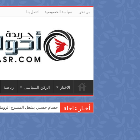
من نحن
سياسة الخصوصية
اتصل بنا
الاخبار
الركن السياسى
رياضة
حسام حسني يشعل المسرح الروماني
أخبار عاجلة