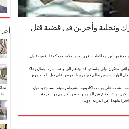
رك ونجلية وأخرين فى قضية قتل
أحزا
واحدة من أبرز محاكمات القرن بعدما حكمت محكمة النقض بقبول
تى ستكون اولى جلساتها غدا وتضم الى جانب مبارك.جمال وعلاء
ساعدية ورجل الاعمال الهارب حسين سالم لاتهامهم بالتحريض على قتل المتظاهرين
أهدا
اسة مشددة على بوابات اكاديمية الشرطة وسيتم السماح بدخول
تكون لهيئة الدفاع عن المتهمين وبعض أقاربهم من الدرجة
15 فبراير، 2024
اسر الشهداء من الدرجة الاولى