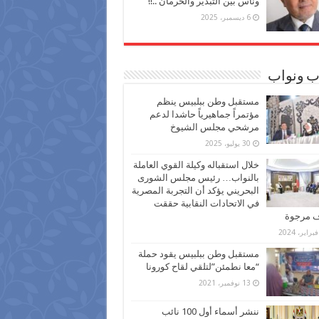
وناس بين التبذير والحرمان ..!!
6 ديسمبر، 2025
ب ونواب
مستقبل وطن ببلبيس ينظم
مؤتمراً جماهيرياً حاشدا لدعم
مرشحي مجلس الشيوخ
30 يوليو، 2025
خلال استقباله وكيلة القوي العاملة
بالنواب… رئيس مجلس الشورى
البحريني يؤكد أن التجربة المصرية
في الاتحادات النقابية حققت
ف مرجوة
مستقبل وطن ببلبيس يقود حملة
“معا نطمئن”لتلقي لقاح كورونا
13 نوفمبر، 2021
ننشر أسماء أول 100 نائب