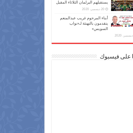
يستقبلهم البرلمان الثلاثاء المقبل
20 ديسمبر، 2020
أبناء المرحوم غريب عبدالمنعم
يتقدمون بالتهنئة لـ«نواب
السويس»
ا على فيسبوك