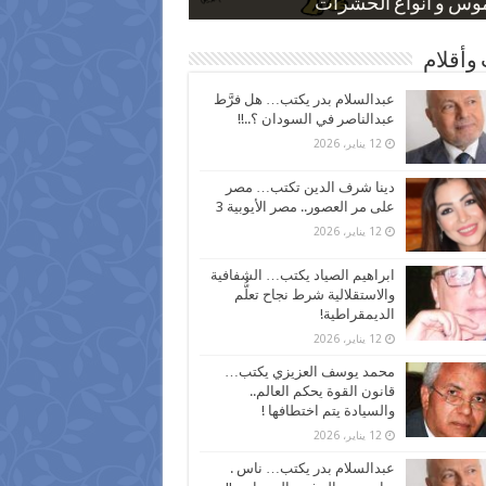
 كاركاتيرية
 كاركاتيرية
موس و أنواع الحشرات
ظفين بعد ارتفاع الأسعار
اع نسبة الطلاق في مصر
وأقلام
عبدالسلام بدر يكتب… هل فرَّط
عبدالناصر في السودان ؟..!!
12 يناير، 2026
دينا شرف الدين تكتب… مصر
على مر العصور.. مصر الأيوبية 3
12 يناير، 2026
ابراهيم الصياد يكتب… الشفافية
والاستقلالية شرط نجاح تعلُّم
الديمقراطية!
12 يناير، 2026
محمد يوسف العزيزي يكتب…
قانون القوة يحكم العالم..
والسيادة يتم اختطافها !
12 يناير، 2026
عبدالسلام بدر يكتب… ناس .