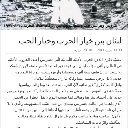
لبنان بين خيار الحرب وخيار الحب
13 أبريل، 2013
528 زيارة
عشيّة ذكرى اندلاع الحرب الأهليّة اللّبنانيّة الّتي تعتبر من أعنف الحروب الأهليّة
في العالم، والّتي حوّلت لبنان إلى فوهة قبر لم تعد تتّسع ظلمته لأرواح سُفكت
بلا سبب. ها إنّ طيف سنة ألف وتسعماية وأربع وسبعين يلُوح لنا اليوم من
جديد، لا بل يرخي بدهمته علينا وكأنّه ما زال متعطّشاً للدّماء.
ولعلّ كلمة “ذكرى” غير صائبة لأنّ الحرب لم تنته بعد وما زالت رواسبها
معشّشة في النّفوس، وتستدعي سيولاً من الحقد والغرائزيّة لتعود وترقص من
جديد على أجساد تنثر هنا وهناك. فما نعيشه اليوم لا يقلّ خطراً عن الخطر
الّذي داهمنا في الثالث عشر من نيسان من تلك السّنة المشؤومة، والّذي لا بدّ
من أن نتّخذ فيه اليوم وقفة تأمّلية، نعيد فيها أذهاننا إلى سنين من الاقتتال
الأخويّ، ضاعت هباء وأضاعت ملامح بلد ما زال يقاوم بقلّة قليلة مخالب
الطّائفيّة والزّعامات السّياسيّة.