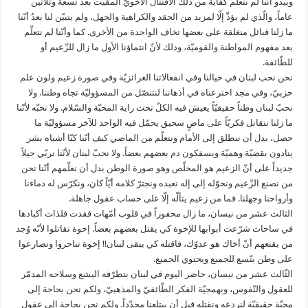
ويبدو أنّنا لم نتعلّم كفاية من ذلك الاقتتال الأخويّ المقيت بعد تسعة وثلاثين
عاماً، والّذي لم يؤدِّ إلّا لمزيد من الحقد والكراهية والجهل، ولم يتبيّن لنا بعدُ أنّنا
ما زلنا قبائل منغلقة على بعضها تخاف الواحدة من الأخرى. كما وأنّنا لم نتعلّم
بعد مفهوم المواطنة والقوميّة، وذلك لأنّ انتماؤنا الأول ما زال للزّعيم أو
للطّائفة.
نحن نحب لبنان في خيالنا وفي انفعالاتنا الغرائزيّة وفي صورة زعيم ولون علم
حزبيّ، وفي مجد اخترعناه في أذهاننا لنتنصّل من المسؤوليّة تجاه وطننا. ولا
نحبّ لبنان وطناً حقيقيّاً يعيش فيه الكلّ تحت راية المحبّة والسّلام. ولا نحبّه لأنّنا
ما زلنا نتقاتل فكريّاً على ماضٍ سحيق يحمّل فيه الواحد للآخر مسؤوليّة ما
حصل، بدل أن ننطلق إلى الأمام ونتعلّم من الماضي كيف أنّنا كنّا أشباه بشر
ينادون بقضيّة وهميّة ويسفكون دم بعضهم بعضاً. ولا نحبّ لبنان لأنّنا نربّي جيلاً
جديداً على أنّ الزعيم هو المخلّص وهو صورة الوطن بدل أن نعلّمهم أنّنا نحن
من نصنع الزّعيم ونحوّله إلى إله نعبده ونجترّ كلامه أيّاً كان، ونكرّس له دماءنا
وأرواحنا وجهلنا. فما من زعيم يتألّه إلّا على حساب عقول جاهلة.
الثالث عشر من نيسان، ما زال محفوراً في قلوب أمّهات فقدت فلذات أكبادها
في ساحات شرّعت أبوابها للإخوة كي يقتل بعضهم بعضاً. إخوة تقاتلوا لأنّه وُجد
من يقنعهم أنّ أخاك هو عدوّك، فاقتله كي يبقى لبنان!! إخوة تناحروا وتصارعوا
على وطن يتّسع للجميع ويحتوي الجميع.
الثّالث عشر من نيسان، حاضر اليوم في لبنان بتطرّفه البشع وسلاحه المدمّر
للعقول والنّفوس، وبهمجيّة الفكر الطّائفيّ والمذهبيّ، ولكم نحن بحاجة إلى
محبّة حقيقيّة لنردعه ونقتله قبل أن يبتلعنا مجدّداً. ولكم نحن بحاجة إلى عقول