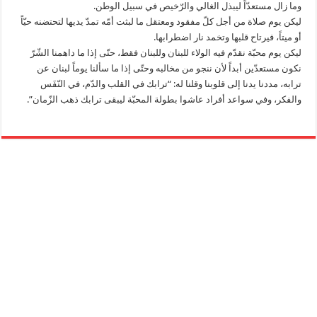
وما زال مستعدّاً ليبذل الغالي والرّخيص في سبيل الوطن.
ليكن يوم صلاة من أجل كلّ مفقود ومعتقل ما لبثت أمّه تمدّ يديها لتحتضنه حيّاً
أو ميتاً، فيرتاح قلبها وتخمد نار اضطرابها.
ليكن يوم محبّة نقدّم فيه الولاء للبنان وللبنان فقط، حتّى إذا ما داهمنا الشّرّ
نكون مستعدّين أبداً لأن ننجو من مخالبه وحتّى إذا ما سألنا يوماً لبنان عن
ترابه، مددنا يدنا إلى قلوبنا وقلنا له: “ترابك في القلب والدّم، في النّفَس
والفكر، وفي سواعد أفراد عاشوا بطولة المحبّة ليبقى ترابك ذهب الزّمان”.