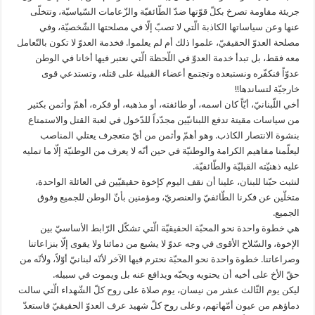
جريئة مقاومة تصرخ بكلّ قوّتها ضدّ الطّائفيّة والزّعامات السّياسيّة، وتتخلّى
عنها وعن سياساتها الكاذبة الّتي لا تصبّ إلّا في مصلحتها الشّخصيّة، وفي
مصلحة العدوّ الحقيقيّ، علموا ذلك أم لم يعلموا. فخدمة العدوّ لا تكون بالتّعامل
معه فقط، بل تبدأ خدمة العدوّ في اللّحظة الّتي نعتبر فيها أخانا في الوطن
عدوّاً فنكفّره ونستبعده وتجتمع أعضاء القبيلة على قتله، وتستدعي قوى
خارجيّة لتساندها!!
أخي اللّبنانيّ، أيّاً كان اسمه، أو طائفته، أو مذهبه، أو فكره، أهمّ وأثمن بكثير
من سياسات مقيتة تدفع اللبنانيّين مجدّداً للدّخول في لعبة القتل والاستمتاع
بنشوة الانتصار الكاذب. وهو أهمّ وأثمن من أيّ متعجرف يعتلي المناصب
ليعلّمنا مفاهيم الكرامة والوطنيّة في حين أنّه لا يعرف من الوطنيّة إلّا ما تمليه
عليه ذهنيّته القبليّة والطّائفيّة.
لنثبت حبّنا للبنان، علينا أن نقف اليوم كإخوة حقيقيّين في العائلة الواحدة،
متخلّين عن فكرنا الطّائفيّ والعنصريّ، ومؤمنين بأنّ الوطن للجميع وفوق
الجميع.
هي خطوة واحدة نحو المحبّة الحقيقيّة الّتي تشكّل الرّابط الأساسيّ بين
الإخوة، والسّلاح الأقوى في وجه عدوّ لا يشبع من دمائنا ولا يقوى إلّا بنزاعاتنا
وصراعاتنا. خطوة واحدة نحو المحبّة نحترم فيها الآخر لأنّه لبنانيّ أوّلاً، ولأنّه من
حقّ الأخ على أخيه أن يحتويه ويحبّه ويدافع عنه بل ويموت في سبيله.
ليكن يوم الثّالث عشر من نيسان، يوم صلاة على روح كلّ الشّهداء الّتي سالت
دماؤهم من عيون أمّهاتهم، وعلى روح كلّ شهيد عرف العدوّ الحقيقيّ فاستعدّ