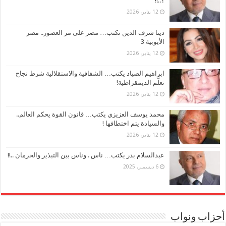
؟..!!
12 يناير، 2026
دينا شرف الدين تكتب… مصر على مر العصور.. مصر
الأيوبية 3
12 يناير، 2026
ابراهيم الصياد يكتب… الشفافية والاستقلالية شرط نجاح
تعلُّم الديمقراطية!
12 يناير، 2026
محمد يوسف العزيزي يكتب… قانون القوة يحكم العالم..
والسيادة يتم اختطافها !
12 يناير، 2026
عبدالسلام بدر يكتب… ناس . وناس بين التبذير والحرمان ..!!
6 ديسمبر، 2025
أحزاب ونواب