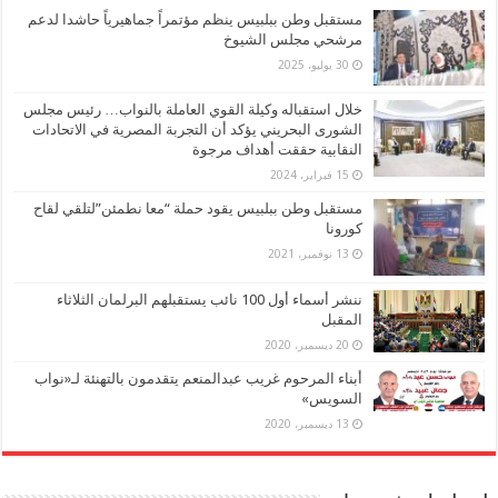
مستقبل وطن ببلبيس ينظم مؤتمراً جماهيرياً حاشدا لدعم
مرشحي مجلس الشيوخ
30 يوليو، 2025
خلال استقباله وكيلة القوي العاملة بالنواب… رئيس مجلس
الشورى البحريني يؤكد أن التجربة المصرية في الاتحادات
النقابية حققت أهداف مرجوة
15 فبراير، 2024
مستقبل وطن ببلبيس يقود حملة “معا نطمئن”لتلقي لقاح
كورونا
13 نوفمبر، 2021
ننشر أسماء أول 100 نائب يستقبلهم البرلمان الثلاثاء
المقبل
20 ديسمبر، 2020
أبناء المرحوم غريب عبدالمنعم يتقدمون بالتهنئة لـ«نواب
السويس»
13 ديسمبر، 2020