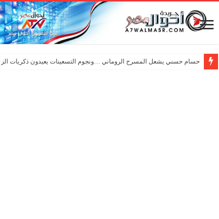
حسام حسني يشعل المسرح الروماني …ونجوم التسعينات يعيدون ذكريات الزم