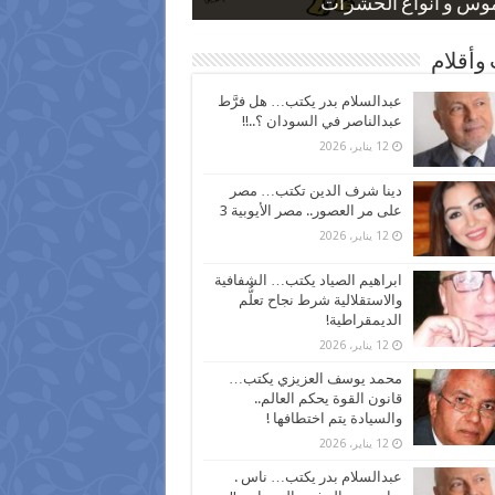
 كاركاتيرية
 كاركاتيرية
موس و أنواع الحشرات
ظفين بعد ارتفاع الأسعار
اع نسبة الطلاق في مصر
وأقلام
عبدالسلام بدر يكتب… هل فرَّط
عبدالناصر في السودان ؟..!!
12 يناير، 2026
دينا شرف الدين تكتب… مصر
على مر العصور.. مصر الأيوبية 3
12 يناير، 2026
ابراهيم الصياد يكتب… الشفافية
والاستقلالية شرط نجاح تعلُّم
الديمقراطية!
12 يناير، 2026
محمد يوسف العزيزي يكتب…
قانون القوة يحكم العالم..
والسيادة يتم اختطافها !
12 يناير، 2026
عبدالسلام بدر يكتب… ناس .