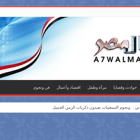
حوادث وقضايا
مرأة وطفل
اقتصاد وأعمال
فن ونجوم
 …ونجوم التسعينات يعيدون ذكريات الزمن الجميل