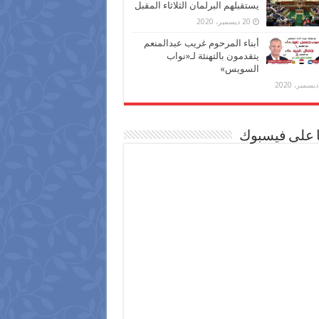
يستقبلهم البرلمان الثلاثاء المقبل
20 ديسمبر، 2020
أبناء المرحوم غريب عبدالمنعم
يتقدمون بالتهنئة لـ«نواب
السويس»
ا على فيسبوك