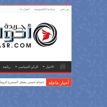
من نحن
سياسة الخصوصية
اتصل بنا
الاخبار
الركن السياسى
رياضة
حسام حسني يشعل المسرح الروماني
أخبار عاجلة