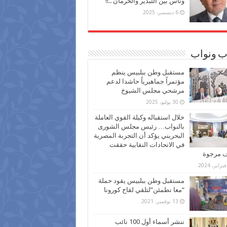
وناس بين التبذير والحرمان ..!!
6 ديسمبر، 2025
ب ونواب
مستقبل وطن ببلبيس ينظم
مؤتمراً جماهيرياً حاشدا لدعم
مرشحي مجلس الشيوخ
30 يوليو، 2025
خلال استقباله وكيلة القوي العاملة
بالنواب… رئيس مجلس الشورى
البحريني يؤكد أن التجربة المصرية
في الاتحادات النقابية حققت
ف مرجوة
مستقبل وطن ببلبيس يقود حملة
“معا نطمئن”لتلقي لقاح كورونا
13 نوفمبر، 2021
ننشر أسماء أول 100 نائب