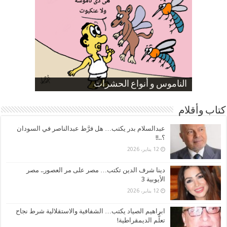
صورة كاركاتيرية
صورة كاركاتيرية
الناموس و أنواع الحشرات
الموظفين بعد ارتفاع الأسعار
ارتفاع نسبة الطلاق في مصر
كتاب وأقلام
عبدالسلام بدر يكتب… هل فرَّط عبدالناصر في السودان
؟..!!
12 يناير، 2026
دينا شرف الدين تكتب… مصر على مر العصور.. مصر
الأيوبية 3
12 يناير، 2026
ابراهيم الصياد يكتب… الشفافية والاستقلالية شرط نجاح
تعلُّم الديمقراطية!