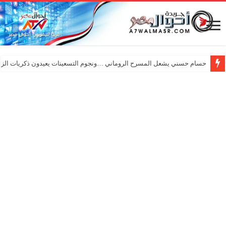
حسام حسني يشعل المسرح الروماني …ونجوم التسعينات يعيدون ذكريات الزم