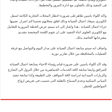
فى التنفيذ وذلك بالتعاون مع ادارة المرور والتخطيط .
واكد اللواء ياسين طاهرعلى ضرورة اخطار المحلات التجارية الكائنة اسفل
الكوبرى بميعاد اعمال الصيانة وذلك لغلق محلاتهم تحسبا لاى اضرار تصيبها
جراء اعمال الصيانة ، هذا واشار الى انه سيتم عرض الخطة المرورية للتعامل
مع الكوبرى العلوى اثناء التنفيذ على ان تقوم اللجنة المختصة بتقديم
مقترحاتها الخاصة بذلك .
واضاف انه سيتم متابعة اعمال الصيانة على مدار اليوم والتواصل مع غرفة
العمليات بالمحافظة من خلال تقارير دورية .
وقد اكد اللواء ياسين على ضرورة قيام رؤساء الاحياء بمتابعة اعمال الصيانة
للمرافق وايضا متابعة كافة الخدمات الجماهيرية من خلال النزول الى الشارع
والزيارات الميدانية لدراسة كافة المواقف على الطبيعة وكذا متابعة تنفيذ
المبانى السكنية وعدم السماح بالتعلية التى تتسبب فى تعريض ارواح
المواطنين للخطر .