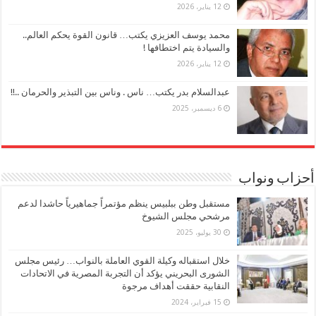
12 يناير، 2026
محمد يوسف العزيزي يكتب… قانون القوة يحكم العالم..
والسيادة يتم اختطافها !
12 يناير، 2026
عبدالسلام بدر يكتب… ناس . وناس بين التبذير والحرمان ..!!
6 ديسمبر، 2025
أحزاب ونواب
مستقبل وطن ببلبيس ينظم مؤتمراً جماهيرياً حاشدا لدعم
مرشحي مجلس الشيوخ
30 يوليو، 2025
خلال استقباله وكيلة القوي العاملة بالنواب… رئيس مجلس
الشورى البحريني يؤكد أن التجربة المصرية في الاتحادات
النقابية حققت أهداف مرجوة
15 فبراير، 2024