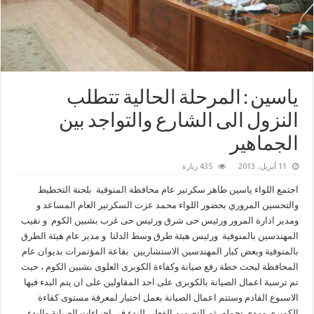
ياسين : المرحلة الحالية تتطلب
النزول الى الشارع والتواجد بين
الجماهير
11 أبريل، 2013
435 زيارة
اجتمع اللواء ياسين طاهر سكرتير عام محافظة المنوفية بلجنة التخطيط
والتحسين المروري بحضور اللواء محمد عزت السكرتير العام المساعد و
ومدير ادارة المرور ورئيس حى شرق ورئيس حى غرب بشبين الكوم و نقيب
المهندسين بالمنوفية ورئيس هيئة طرق وسط الدلتا و مدير عام هيئة الطرق
بالمنوفية وبعض كبار المهندسين الاستشاريين بقاعة المؤتمرات بديوان عام
المحافظة لبحث خطة رفع صيانة وكفاءة الكوبرى العلوى بشبين الكوم ، حيث
تم ترسية اعمال الصيانة بالكوبرى على احد المقاولين على ان يتم البدء فيها
الاسبوع القادم وستتم اعمال الصيانة بعمل اختبار لمعرفة مستوى كفاءة
الكوبرى ومدى تحمله، ثم التصميم الفعلى للبدء فى اجراءات الصيانة والبدء