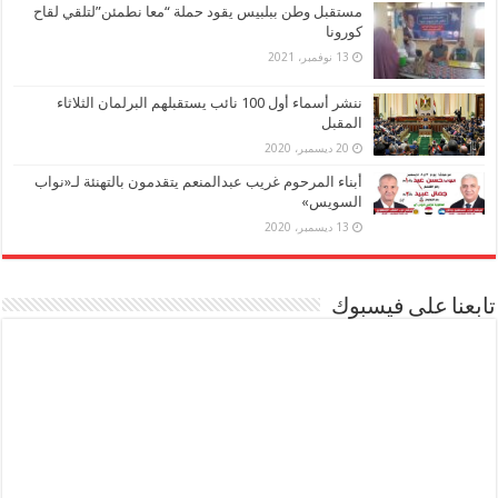
مستقبل وطن ببلبيس يقود حملة “معا نطمئن”لتلقي لقاح
كورونا
13 نوفمبر، 2021
ننشر أسماء أول 100 نائب يستقبلهم البرلمان الثلاثاء
المقبل
20 ديسمبر، 2020
أبناء المرحوم غريب عبدالمنعم يتقدمون بالتهنئة لـ«نواب
السويس»
13 ديسمبر، 2020
تابعنا على فيسبوك