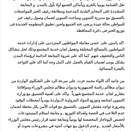
نقل القمامة يوميا بالقرى وبأماكن التجمع أولا بأول بالمدن و المتابعة
المشددة على المخابز البلدية المدعمة ومطابقة رغيف الخبز للمواصفات
بالتنسيق مع مديرية التموين ومباحث التموين لضمان وصول رغيف خبز
للمواطن بحالة جيدة يرضى عنه الجميع ولحين تطبيق المنظومه الجديدة فى
توزيع الخبز فى دائرة المحافظة.
اكد ياسين على حسن معاملة المواطنين المترددين على إدارات خدمه
المواطنين بالمصالح المختلفة وتفعيل لجان خدمة المجتمع وذلك لحل مشاكل
الناس والتخفيف عنهم كما اكد على ضروة المتابعة الدائمة لرؤساء المدن
بشكل يومى لضمان القيام بالعمل على اكمل وجه كما اكد علي التواجد
بالفترة المسائية
من جانبه أكد اللواء محمد عزت على سرعة الرد على الشكاوى الواردة من
ديوان مظالم رئاسة الجمهورية وديوان مظالم مجلس الوزراء وموافاتنا
بتقارير لجان خدمة المجتمع شهرياً . واكد على اهمية التنسيق مع وزارة
التموين لمتابعه وتوزيع المواد البتروليـة الــواردة يومـياً لمحطات الوقود
وضرورة تواجد مفتش التموين بالتنسيق مع قوات الأمن بكل محطة لضمان
عدم التلاعب في الحصة ولعدالة التوزيع , و متابعة استلام المستودعات
لحصص البوتاجاز المخصصة لها يومياً ومتابعة تنفيذ قرار رئيس مجلس الوزراء
بالأسعار الجديد , وعدم الدخول مع جهات أجنيه في مشروعات بحوث أو