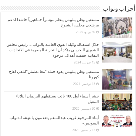
أحزاب ونواب
مستقبل وطن ببلبيس ينظم مؤتمراً جماهيرياً حاشدا لدعم
مرشحي مجلس الشيوخ
30 يوليو، 2025
خلال استقباله وكيلة القوي العاملة بالنواب… رئيس مجلس
الشورى البحريني يؤكد أن التجربة المصرية في الاتحادات
النقابية حققت أهداف مرجوة
15 فبراير، 2024
مستقبل وطن ببلبيس يقود حملة “معا نطمئن”لتلقي لقاح
كورونا
13 نوفمبر، 2021
ننشر أسماء أول 100 نائب يستقبلهم البرلمان الثلاثاء
المقبل
20 ديسمبر، 2020
أبناء المرحوم غريب عبدالمنعم يتقدمون بالتهنئة لـ«نواب
السويس»
13 ديسمبر، 2020