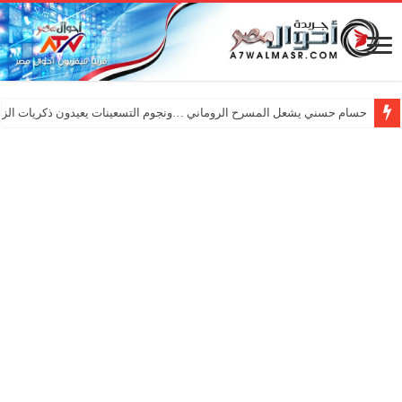
حسام حسني يشعل المسرح الروماني …ونجوم التسعينات يعيدون ذكريات الزم