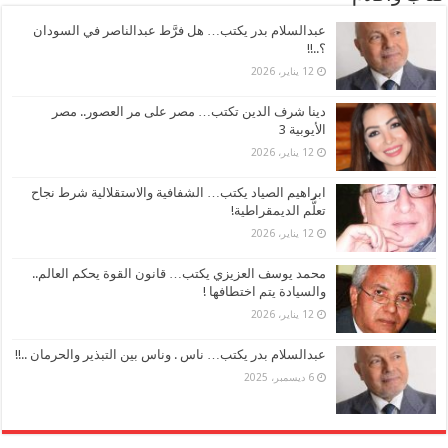
عبدالسلام بدر يكتب… هل فرَّط عبدالناصر في السودان
؟..!!
12 يناير، 2026
دينا شرف الدين تكتب… مصر على مر العصور.. مصر
الأيوبية 3
12 يناير، 2026
ابراهيم الصياد يكتب… الشفافية والاستقلالية شرط نجاح
تعلُّم الديمقراطية!
12 يناير، 2026
محمد يوسف العزيزي يكتب… قانون القوة يحكم العالم..
والسيادة يتم اختطافها !
12 يناير، 2026
عبدالسلام بدر يكتب… ناس . وناس بين التبذير والحرمان ..!!
6 ديسمبر، 2025