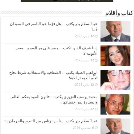
كتاب وأقلام
عبدالسلام بدر يكتب… هل فرَّط عبدالناصر في السودان
؟..!!
12 يناير، 2026
دينا شرف الدين تكتب… مصر على مر العصور.. مصر
الأيوبية 3
12 يناير، 2026
ابراهيم الصياد يكتب… الشفافية والاستقلالية شرط نجاح
تعلُّم الديمقراطية!
12 يناير، 2026
محمد يوسف العزيزي يكتب… قانون القوة يحكم العالم..
والسيادة يتم اختطافها !
12 يناير، 2026
عبدالسلام بدر يكتب… ناس . وناس بين التبذير والحرمان ..!!
6 ديسمبر، 2025