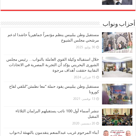
أحزاب ونواب
مستقبل وطن ببلبيس ينظم مؤتمراً جماهيرياً حاشدا لدعم
مرشحي مجلس الشيوخ
30 يوليو، 2025
خلال استقباله وكيلة القوي العاملة بالنواب… رئيس مجلس
الشورى البحريني يؤكد أن التجربة المصرية في الاتحادات
النقابية حققت أهداف مرجوة
15 فبراير، 2024
مستقبل وطن ببلبيس يقود حملة “معا نطمئن”لتلقي لقاح
كورونا
13 نوفمبر، 2021
ننشر أسماء أول 100 نائب يستقبلهم البرلمان الثلاثاء
المقبل
20 ديسمبر، 2020
أبناء المرحوم غريب عبدالمنعم يتقدمون بالتهنئة لـ«نواب