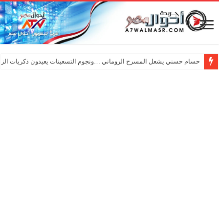
حسام حسني يشعل المسرح الروماني …ونجوم التسعينات يعيدون ذكريات الزم