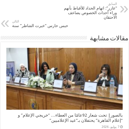
السابق
“عازر”: اتهام الحداد للأقباط بأنهم
وراء أحداث الخصوص يضاعف
الاحتقان
التالي
حبس حارس “خبرت الشاطر” سنة
مقالات مشابهة
بالصور| تحت شعار 92عامًا من العطاء… “خريجي الإعلام” و
“إعلام القاهرة” يحتفلان بـ”عيد الإعلاميين”
7 يوليو، 2026