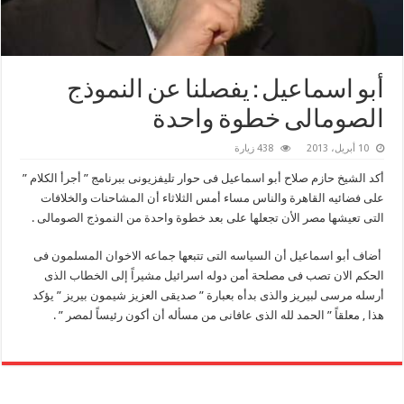
أبو اسماعيل : يفصلنا عن النموذج
الصومالى خطوة واحدة
10 أبريل، 2013
438 زيارة
أكد الشيخ حازم صلاح أبو اسماعيل فى حوار تليفزيونى ببرنامج ” أجرأ الكلام ”
على فضائيه القاهرة والناس مساء أمس الثلاثاء أن المشاحنات والخلافات
التى تعيشها مصر الأن تجعلها على بعد خطوة واحدة من النموذج الصومالى .
أضاف أبو اسماعيل أن السياسه التى تتبعها جماعه الاخوان المسلمون فى
الحكم الان تصب فى مصلحة أمن دوله اسرائيل مشيراً إلى الخطاب الذى
أرسله مرسى لبيريز والذى بدأه بعبارة ” صديقى العزيز شيمون بيريز ” يؤكد
هذا , معلقاً ” الحمد لله الذى عافانى من مسأله أن أكون رئيساً لمصر ” .