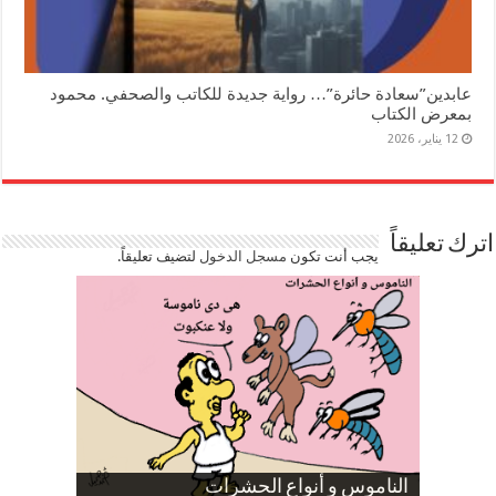
عابدين”سعادة حائرة”… رواية جديدة للكاتب والصحفي. محمود
بمعرض الكتاب
12 يناير، 2026
اترك تعليقاً
يجب أنت تكون
مسجل الدخول
لتضيف تعليقاً.
صورة كاركاتيرية
صورة كاركاتيرية
الناموس و أنواع الحشرات
الموظفين بعد ارتفاع الأسعار
ارتفاع نسبة الطلاق في مصر