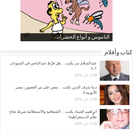
صورة كاركاتيرية
صورة كاركاتيرية
الناموس و أنواع الحشرات
الموظفين بعد ارتفاع الأسعار
ارتفاع نسبة الطلاق في مصر
كتاب وأقلام
عبدالسلام بدر يكتب… هل فرَّط عبدالناصر في السودان
؟..!!
12 يناير، 2026
دينا شرف الدين تكتب… مصر على مر العصور.. مصر
الأيوبية 3
12 يناير، 2026
ابراهيم الصياد يكتب… الشفافية والاستقلالية شرط نجاح
تعلُّم الديمقراطية!
12 يناير، 2026