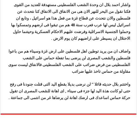
واشار احمد بلال ان وحدة الشعب الفلسطينى مستهدفة للعديد من القوى
فكنا نقول من البحر للنهر الان هى من الانفاق الى الانفاق كنا نتحدث عن
فلسطين والان نتحدث عن قطاع غزة من فعل هذا هو اسرائيل ، وتابع ان
اسرائيل ليس لها عرب فعرب سنة 48 هم من تبقوا فى ارضهم وتمسكوا بها
وحملوا الجنسية الاسرائلية وفرضت عليهم الاحكام العسكرية وحيتنما حاول
الاحتلال ان يسيطر على اراضيهم كان يوم الارض .
واضاف ان من يريد توطين اهل فلسطين على ارض غزة وسيناء هم من باعوا
فلسطين والشعب المصرى لن يرضى بما تفعلة حماس على الشعب
الفلسطينى من فرض ضرائب على الشعب الفلسطينى فالانفاق ليست سوى
مقاولة من حماس تاخذ عليها ضرائب
واختتم بلال حديثه قائلا ” لن نرضى بديلا بقطع اليد التى قتلت جنودنا فى رفح
حتى لو كانت هذة اليد لها جزء فى سيناء , اى اهانة للشعب المصرى ان تقول
حركة حماس اساعدك فى ارضك اهانة لن يرضاها غر من انتمى الى جماعتة .