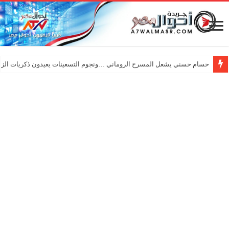
حسام حسني يشعل المسرح الروماني …ونجوم التسعينات يعيدون ذكريات الزم