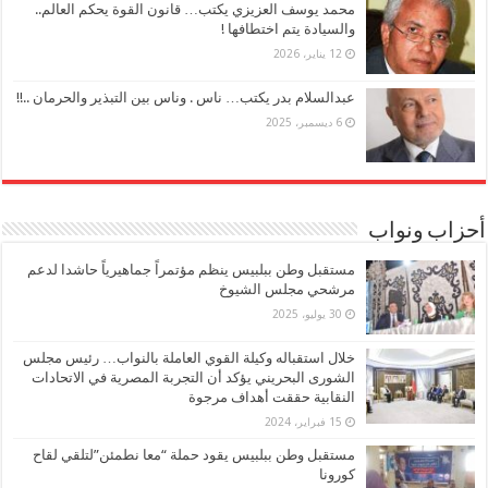
محمد يوسف العزيزي يكتب… قانون القوة يحكم العالم..
والسيادة يتم اختطافها !
12 يناير، 2026
عبدالسلام بدر يكتب… ناس . وناس بين التبذير والحرمان ..!!
6 ديسمبر، 2025
أحزاب ونواب
مستقبل وطن ببلبيس ينظم مؤتمراً جماهيرياً حاشدا لدعم
مرشحي مجلس الشيوخ
30 يوليو، 2025
خلال استقباله وكيلة القوي العاملة بالنواب… رئيس مجلس
الشورى البحريني يؤكد أن التجربة المصرية في الاتحادات
النقابية حققت أهداف مرجوة
15 فبراير، 2024
مستقبل وطن ببلبيس يقود حملة “معا نطمئن”لتلقي لقاح
كورونا