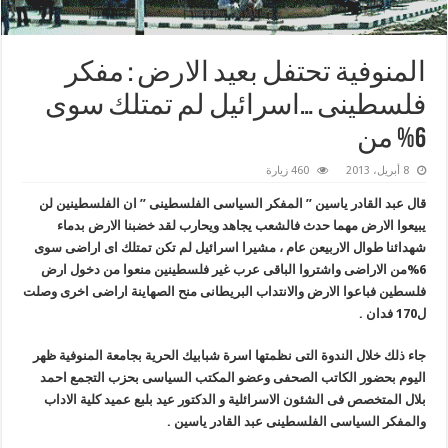
المنوفية تحتفل بعيد الارض : مفكر
فلسطينى …اسرائيل لم تمتلك سوى
6% من
8 أبريل، 2013
460 زيارة
قال عبد القادر ياسين ” المفكر السياسى الفلسطينى ” ان الفلسطينين لن
يبيعوا الارض مهما حدث فالشعب يجاهد ويحارب لقد خضبنا الارض بدماء
شهدائنا طوال الاربيعن عام ، مشيرا اسرائيل لم تكن تمتلك اى اراضى سوى
6%من الاراضى واشتروا الباقى عرب غير فلسطينين منعوا من دخول ارض
فلسطين فباعوا الارض والانتداب البريطانى منح الصهاينة اراضى اخرى وصلت
ل170 فدان .
جاء ذلك خلال الندوة التى نظمتها اسرة شبابيك الحرية بجامعة المنوفية ظهر
اليوم بحضور الكاتب الصحفى وعضو المكتب السياسى بحزب التجمع احمد
بلال المتخصص فى الشئون الاسرائلية و الدكتور عيد بلبع عميد كلية الاداب
والمفكر السياسى الفلسطينى عبد القادر ياسين .