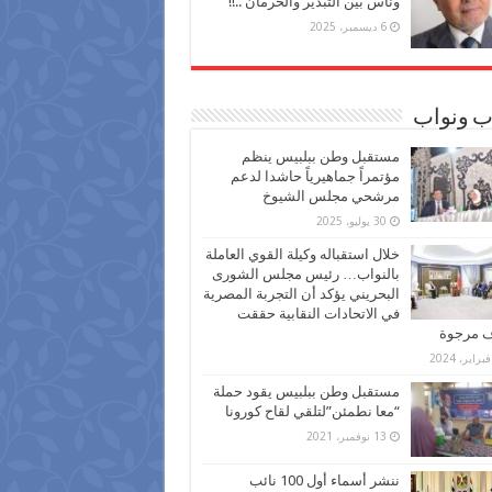
وناس بين التبذير والحرمان ..!!
6 ديسمبر، 2025
ب ونواب
مستقبل وطن ببلبيس ينظم
مؤتمراً جماهيرياً حاشدا لدعم
مرشحي مجلس الشيوخ
30 يوليو، 2025
خلال استقباله وكيلة القوي العاملة
بالنواب… رئيس مجلس الشورى
البحريني يؤكد أن التجربة المصرية
في الاتحادات النقابية حققت
ف مرجوة
مستقبل وطن ببلبيس يقود حملة
“معا نطمئن”لتلقي لقاح كورونا
13 نوفمبر، 2021
ننشر أسماء أول 100 نائب