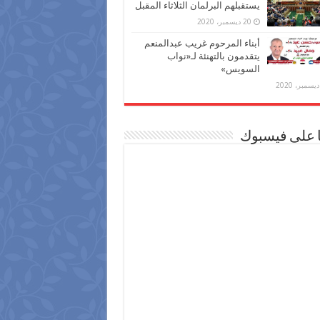
يستقبلهم البرلمان الثلاثاء المقبل
20 ديسمبر، 2020
أبناء المرحوم غريب عبدالمنعم
يتقدمون بالتهنئة لـ«نواب
السويس»
ا على فيسبوك