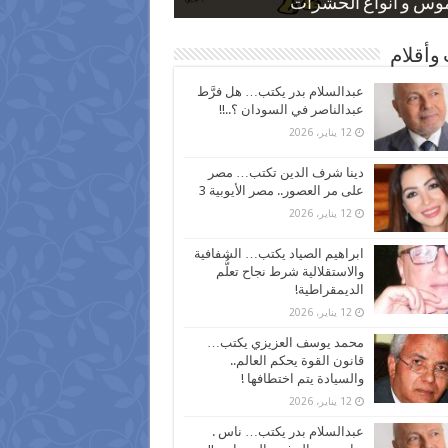
 كاركاتيرية
 كاركاتيرية
موس و أنواع الحشرات
ظفين بعد ارتفاع الأسعار
اع نسبة الطلاق في مصر
وأقلام
عبدالسلام بدر يكتب… هل فرَّط
عبدالناصر في السودان ؟..!!
12 يناير، 2026
دينا شرف الدين تكتب… مصر
على مر العصور.. مصر الأيوبية 3
12 يناير، 2026
ابراهيم الصياد يكتب… الشفافية
والاستقلالية شرط نجاح تعلُّم
الديمقراطية!
12 يناير، 2026
محمد يوسف العزيزي يكتب…
قانون القوة يحكم العالم..
والسيادة يتم اختطافها !
12 يناير، 2026
عبدالسلام بدر يكتب… ناس .