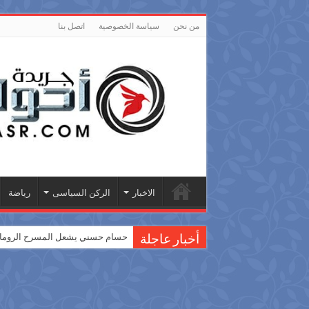
من نحن
سياسة الخصوصية
اتصل بنا
الاخبار
الركن السياسى
رياضة
حسام حسني يشعل المسرح الروماني
أخبار عاجلة