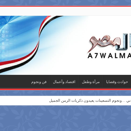
حوادث وقضايا
مرأة وطفل
اقتصاد وأعمال
فن ونجوم
 …ونجوم التسعينات يعيدون ذكريات الزمن الجميل