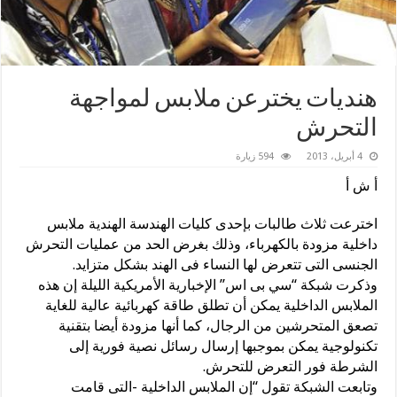
هنديات يخترعن ملابس لمواجهة
التحرش
4 أبريل، 2013
594 زيارة
أ ش أ
اخترعت ثلاث طالبات بإحدى كليات الهندسة الهندية ملابس
داخلية مزودة بالكهرباء، وذلك بغرض الحد من عمليات التحرش
الجنسى التى تتعرض لها النساء فى الهند بشكل متزايد.
وذكرت شبكة “سي بى اس” الإخبارية الأمريكية الليلة إن هذه
الملابس الداخلية يمكن أن تطلق طاقة كهربائية عالية للغاية
تصعق المتحرشين من الرجال، كما أنها مزودة أيضا بتقنية
تكنولوجية يمكن بموجبها إرسال رسائل نصية فورية إلى
الشرطة فور التعرض للتحرش.
وتابعت الشبكة تقول “إن الملابس الداخلية -التى قامت