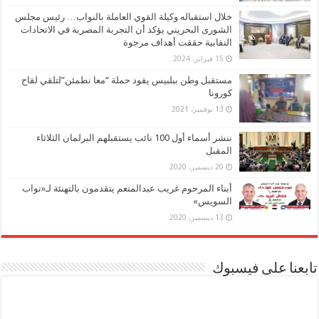
خلال استقباله وكيلة القوي العاملة بالنواب… رئيس مجلس
الشورى البحريني يؤكد أن التجربة المصرية في الاتحادات
النقابية حققت أهداف مرجوة
15 فبراير، 2024
مستقبل وطن ببلبيس يقود حملة “معا نطمئن”لتلقي لقاح
كورونا
13 نوفمبر، 2021
ننشر أسماء أول 100 نائب يستقبلهم البرلمان الثلاثاء
المقبل
20 ديسمبر، 2020
أبناء المرحوم غريب عبدالمنعم يتقدمون بالتهنئة لـ«نواب
السويس»
13 ديسمبر، 2020
تابعنا على فيسبوك