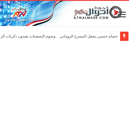
حسام حسني يشعل المسرح الروماني …ونجوم التسعينات يعيدون ذكريات الزم