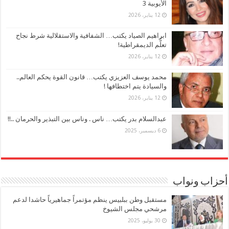
الأيوبية 3
12 يناير، 2026
ابراهيم الصياد يكتب… الشفافية والاستقلالية شرط نجاح
تعلُّم الديمقراطية!
12 يناير، 2026
محمد يوسف العزيزي يكتب… قانون القوة يحكم العالم..
والسيادة يتم اختطافها !
12 يناير، 2026
عبدالسلام بدر يكتب… ناس . وناس بين التبذير والحرمان ..!!
6 ديسمبر، 2025
أحزاب ونواب
مستقبل وطن ببلبيس ينظم مؤتمراً جماهيرياً حاشدا لدعم
مرشحي مجلس الشيوخ
30 يوليو، 2025