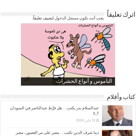
اترك تعليقاً
يجب أنت تكون
مسجل الدخول
لتضيف تعليقاً.
صورة كاركاتيرية
صورة كاركاتيرية
الناموس و أنواع الحشرات
الموظفين بعد ارتفاع الأسعار
ارتفاع نسبة الطلاق في مصر
كتاب وأقلام
عبدالسلام بدر يكتب… هل فرَّط عبدالناصر في السودان
؟..!!
12 يناير، 2026
دينا شرف الدين تكتب… مصر على مر العصور.. مصر