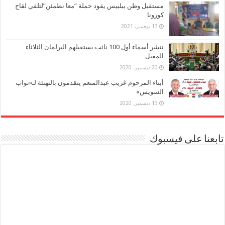
مستقبل وطن ببلبيس يقود حملة “معا نطمئن”لتلقي لقاح
كورونا
13 نوفمبر، 2021
ننشر أسماء أول 100 نائب يستقبلهم البرلمان الثلاثاء
المقبل
20 ديسمبر، 2020
أبناء المرحوم غريب عبدالمنعم يتقدمون بالتهنئة لـ«نواب
السويس»
13 ديسمبر، 2020
تابعنا على فيسبوك