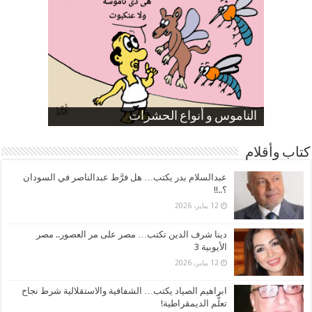
صورة كاركاتيرية
صورة كاركاتيرية
الناموس و أنواع الحشرات
الموظفين بعد ارتفاع الأسعار
ارتفاع نسبة الطلاق في مصر
كتاب وأقلام
عبدالسلام بدر يكتب… هل فرَّط عبدالناصر في السودان
؟..!!
12 يناير، 2026
دينا شرف الدين تكتب… مصر على مر العصور.. مصر
الأيوبية 3
12 يناير، 2026
ابراهيم الصياد يكتب… الشفافية والاستقلالية شرط نجاح
تعلُّم الديمقراطية!