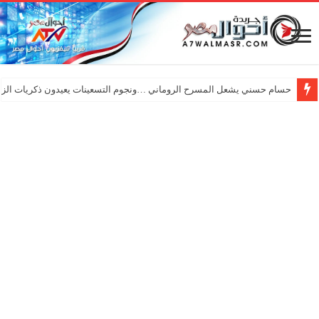
حسام حسني يشعل المسرح الروماني …ونجوم التسعينات يعيدون ذكريات الزم