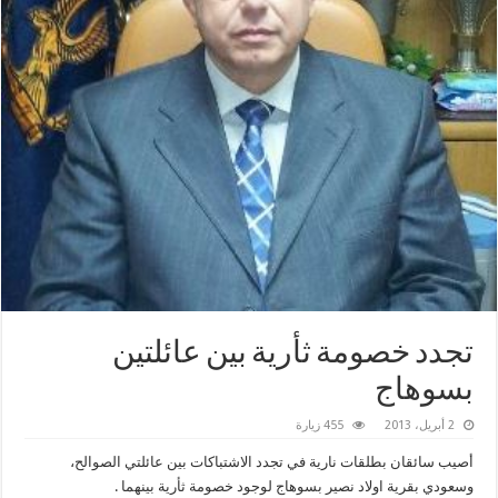
تجدد خصومة ثأرية بين عائلتين
بسوهاج
2 أبريل، 2013
455 زيارة
أصيب سائقان بطلقات نارية في تجدد الاشتباكات بين عائلتي الصوالح،
وسعودي بقرية اولاد نصير بسوهاج لوجود خصومة ثأرية بينهما .