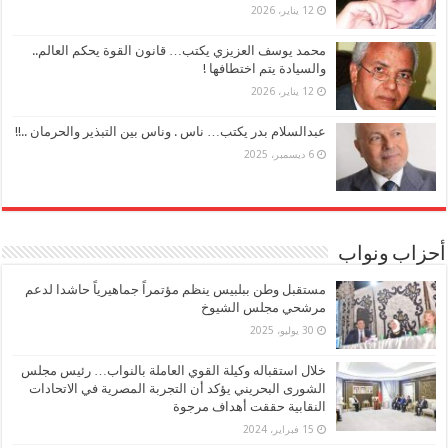
12 يناير، 2026
محمد يوسف العزيزي يكتب… قانون القوة يحكم العالم..
والسيادة يتم اختطافها !
12 يناير، 2026
عبدالسلام بدر يكتب… ناس . وناس بين التبذير والحرمان ..!!
6 ديسمبر، 2025
أحزاب ونواب
مستقبل وطن ببلبيس ينظم مؤتمراً جماهيرياً حاشدا لدعم
مرشحي مجلس الشيوخ
30 يوليو، 2025
خلال استقباله وكيلة القوي العاملة بالنواب… رئيس مجلس
الشورى البحريني يؤكد أن التجربة المصرية في الاتحادات
النقابية حققت أهداف مرجوة
15 فبراير، 2024