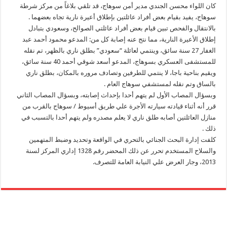
كان اللواء محسن الجندي مدير أمن سوهاج، قد تلقي بلاغاً من مركز شرطة
سوهاج، يفيد بقيام بعض أفراد عائلتين بإطلاق أعيرة نارية تجاه بعضهما .
بالانتقال والفحص تبين قيام بعض أفراد عائلتي الصوالح، وسعودي بتبادل
إطلاق الأعيرة النارية، مما نتج عنه إصابة كل من: المدعو محمود أحمد عبد
الغفار 27 سنة سائق، وينتمي لعائلة “سعودي” بطلق ناري بالظهر، تم نقله
للمستشفى العسكري بسوهاج، المدعو أسعد شوقي أحمد 40 سنة سائق،
ويقيم بناحية باجا، لا ينتمي للطرفين وتصادف مروره بالمكان، بطلق ناري
بالساق وتم نقله لمستشفي سوهاج العام .
وبسؤال المصاب الأول لم يتهم أحدا بإحداث إصابته، وبسؤال المصاب الثاني
قرر أنه أثناء قيادته سيارته الأجرة علي طريق أسيوط / سوهاج بالقرب من
منازل العائلتين أصابه طلق ناري لا يعلم مصدره ولم يتهم أحدا بالتسبب في
ذلك .
كلفت إدارة البحث الجنائي بالتحري في الواقعة وتحديد وضبط المتهمين
والسلاح المستخدم تحرر عن ذلك المحضر رقم 1328 إداري المركز لسنة
2013، وجار العرض علي النيابة العامة للتصرف.