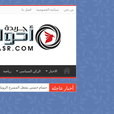
من نحن
سياسة الخصوصية
اتصل بنا
الاخبار
الركن السياسى
رياضة
حسام حسني يشعل المسرح الروماني
أخبار عاجلة