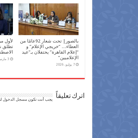
بالصور| تحت شعار 92عامًا من
لأول م
العطاء… “خريجي الإعلام” و
تطلق نش
“إعلام القاهرة” يحتفلان بـ”عيد
الاصطن
الإعلاميين”
3 مارس، 2026
7 يوليو، 2026
اترك تعليقاً
يجب أنت تكون
مسجل الدخول
لت