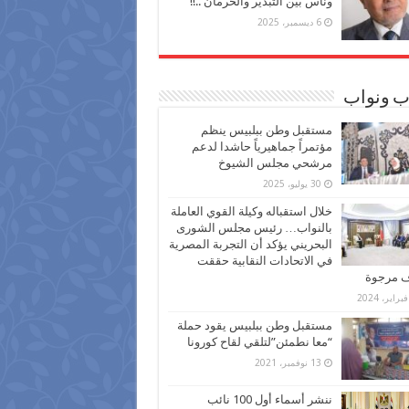
وناس بين التبذير والحرمان ..!!
6 ديسمبر، 2025
ب ونواب
مستقبل وطن ببلبيس ينظم
مؤتمراً جماهيرياً حاشدا لدعم
مرشحي مجلس الشيوخ
30 يوليو، 2025
خلال استقباله وكيلة القوي العاملة
بالنواب… رئيس مجلس الشورى
البحريني يؤكد أن التجربة المصرية
في الاتحادات النقابية حققت
ف مرجوة
مستقبل وطن ببلبيس يقود حملة
“معا نطمئن”لتلقي لقاح كورونا
13 نوفمبر، 2021
ننشر أسماء أول 100 نائب