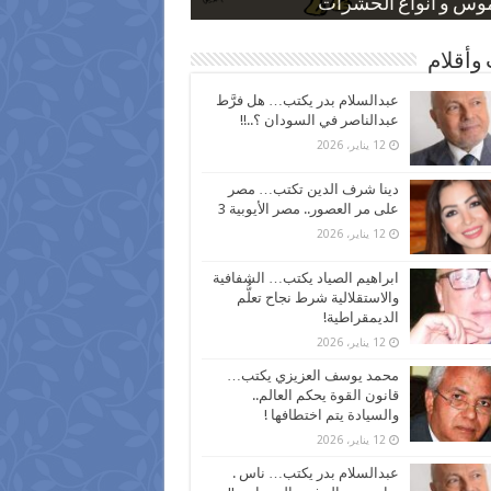
 كاركاتيرية
 كاركاتيرية
موس و أنواع الحشرات
ظفين بعد ارتفاع الأسعار
اع نسبة الطلاق في مصر
وأقلام
عبدالسلام بدر يكتب… هل فرَّط
عبدالناصر في السودان ؟..!!
12 يناير، 2026
دينا شرف الدين تكتب… مصر
على مر العصور.. مصر الأيوبية 3
12 يناير، 2026
ابراهيم الصياد يكتب… الشفافية
والاستقلالية شرط نجاح تعلُّم
الديمقراطية!
12 يناير، 2026
محمد يوسف العزيزي يكتب…
قانون القوة يحكم العالم..
والسيادة يتم اختطافها !
12 يناير، 2026
عبدالسلام بدر يكتب… ناس .