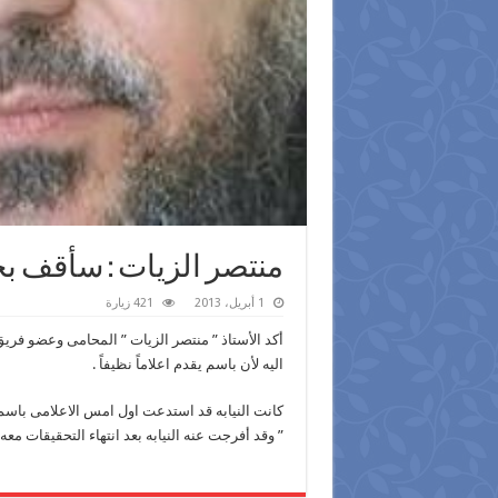
منتصر الزيات : سأقف بجا
1 أبريل، 2013
421 زيارة
أكد الأستاذ ” منتصر الزيات ” المحامى وعضو فر
اليه لأن باسم يقدم اعلاماً نظيفاً .
كانت النيابه قد استدعت اول امس الاعلامى باسم 
” وقد أفرجت عنه النيابه بعد انتهاء التحقيقات معه بكفاله ق