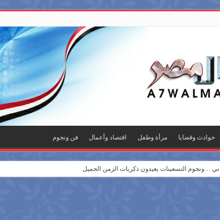
حوادث وقضايا
مرأة وطفل
اقتصاد وأعمال
فن ونجوم
 …ونجوم التسعينات يعيدون ذكريات الزمن الجميل