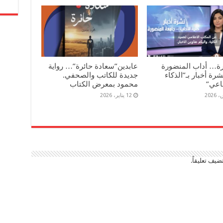
رة… أداب المنضورة
عابدين”سعادة حائرة”… رواية
رة أخبار بـ”الذكاء
جديدة للكاتب والصحفي.
اعي”
محمود بمعرض الكتاب
12 يناير، 2026
ضيف تعليقاً.