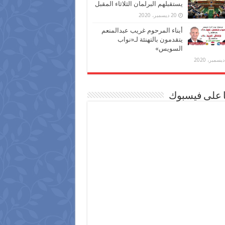
يستقبلهم البرلمان الثلاثاء المقبل
20 ديسمبر، 2020
أبناء المرحوم غريب عبدالمنعم
يتقدمون بالتهنئة لـ«نواب
السويس»
ا على فيسبوك