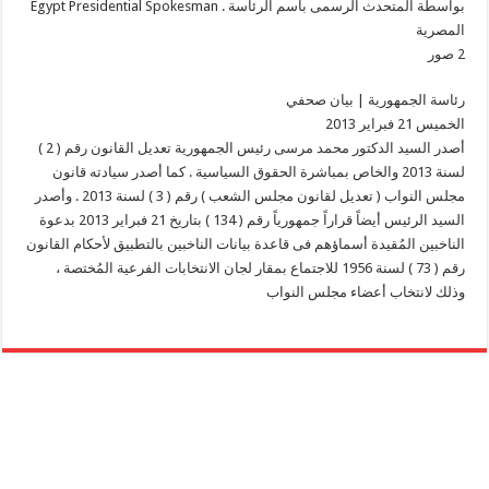
بواسطة ‏‎
Egypt Presidential Spokesman . المتحدث الرسمى باسم الرئاسة
المصرية
رئاسة الجمهورية | بيان صحفي
الخميس 21 فبراير 2013
أصدر السيد الدكتور محمد مرسى رئيس الجمهورية تعديل القانون رقم ( 2 )
لسنة 2013 والخاص بمباشرة الحقوق السياسية . كما أصدر سيادته قانون
مجلس النواب ( تعديل لقانون مجلس الشعب ) رقم ( 3 ) لسنة 2013 . وأصدر
السيد الرئيس أيضاً قراراً جمهورياً رقم ( 134 ) بتاريخ 21 فبراير 2013 بدعوة
الناخبين المُقيدة أسماؤهم فى قاعدة بيانات الناخبين بالتطبيق لأحكام القانون
رقم ( 73 ) لسنة 1956 للاجتماع بمقار لجان الانتخابات الفرعية المُختصة ،
وذلك لانتخاب أعضاء مجلس النواب