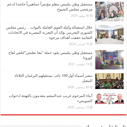
مستقبل وطن ببلبيس ينظم مؤتمراً جماهيرياً حاشدا لدعم
مرشحي مجلس الشيوخ
30 يوليو، 2025
خلال استقباله وكيلة القوي العاملة بالنواب… رئيس مجلس
الشورى البحريني يؤكد أن التجربة المصرية في الاتحادات
النقابية حققت أهداف مرجوة
15 فبراير، 2024
مستقبل وطن ببلبيس يقود حملة “معا نطمئن”لتلقي لقاح
كورونا
13 نوفمبر، 2021
ننشر أسماء أول 100 نائب يستقبلهم البرلمان الثلاثاء
المقبل
20 ديسمبر، 2020
أبناء المرحوم غريب عبدالمنعم يتقدمون بالتهنئة لـ«نواب
السويس»
13 ديسمبر، 2020