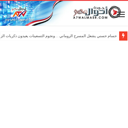
حسام حسني يشعل المسرح الروماني …ونجوم التسعينات يعيدون ذكريات الزم