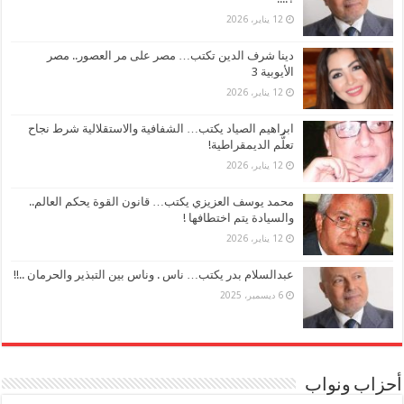
12 يناير، 2026
دينا شرف الدين تكتب… مصر على مر العصور.. مصر
الأيوبية 3
12 يناير، 2026
ابراهيم الصياد يكتب… الشفافية والاستقلالية شرط نجاح
تعلُّم الديمقراطية!
12 يناير، 2026
محمد يوسف العزيزي يكتب… قانون القوة يحكم العالم..
والسيادة يتم اختطافها !
12 يناير، 2026
عبدالسلام بدر يكتب… ناس . وناس بين التبذير والحرمان ..!!
6 ديسمبر، 2025
أحزاب ونواب