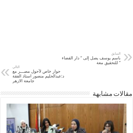
السابق
باسم يوسف يصل إلى ” دار القضاء
” للتحقيق معة
التالي
حوار خاص لآحول مصـــر مع
د:عبدالحليم منصور استاذ الفقة
جامعة الازهر
مقالات مشابهة