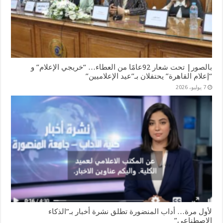
بالصور| تحت شعار 92عامًا من العطاء… “خريجي الإعلام” و
“إعلام القاهرة” يحتفلان بـ”عيد الإعلاميين”
7 يوليو، 2026
لأول مرة… أداب المنضورة تطلق نشرة أخبار بـ”الذكاء
الاصطناعي”