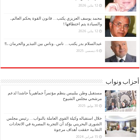
12 يناير، 2026
محمد يوسف العزيزي يكتب… قانون القوة يحكم العالم..
والسيادة يتم اختطافها !
12 يناير، 2026
عبدالسلام بدر يكتب… ناس . وناس بين التبذير والحرمان ..!!
6 ديسمبر، 2025
أحزاب ونواب
مستقبل وطن ببلبيس ينظم مؤتمراً جماهيرياً حاشدا لدعم
مرشحي مجلس الشيوخ
30 يوليو، 2025
خلال استقباله وكيلة القوي العاملة بالنواب… رئيس مجلس
الشورى البحريني يؤكد أن التجربة المصرية في الاتحادات
النقابية حققت أهداف مرجوة
15 فبراير، 2024