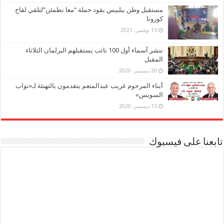
مستقبل وطن ببلبيس يقود حملة “معا نطمئن”لتلقي لقاح
كورونا
13 نوفمبر، 2021
ننشر أسماء أول 100 نائب يستقبلهم البرلمان الثلاثاء
المقبل
20 ديسمبر، 2020
أبناء المرحوم غريب عبدالمنعم يتقدمون بالتهنئة لـ«نواب
السويس»
13 ديسمبر، 2020
تابعنا على فيسبوك