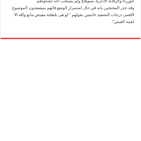
الوزراء والرقابة الادارية بسوهاج ولم يستجب احد لشكواهم.
وقد حذر المحتجين بانه في حال استمرار الوضع فانهم سيصعدون الموضوع
لاقصى درجات التصعيد خاتمين بقولهم ” لو هى بلطجة مفيش مانع وكله الا
لقمة العيش”.