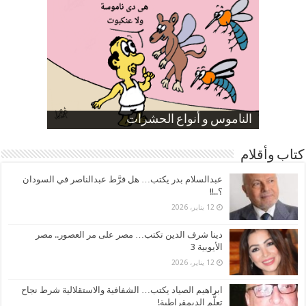
صورة كاركاتيرية
صورة كاركاتيرية
الناموس و أنواع الحشرات
الموظفين بعد ارتفاع الأسعار
ارتفاع نسبة الطلاق في مصر
كتاب وأقلام
عبدالسلام بدر يكتب… هل فرَّط عبدالناصر في السودان
؟..!!
12 يناير، 2026
دينا شرف الدين تكتب… مصر على مر العصور.. مصر
الأيوبية 3
12 يناير، 2026
ابراهيم الصياد يكتب… الشفافية والاستقلالية شرط نجاح
تعلُّم الديمقراطية!