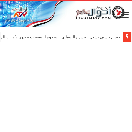
حسام حسني يشعل المسرح الروماني …ونجوم التسعينات يعيدون ذكريات الزم