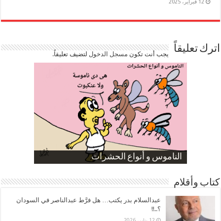
12 فبراير، 2025
اترك تعليقاً
يجب أنت تكون
مسجل الدخول
لتضيف تعليقاً.
صورة كاركاتيرية
صورة كاركاتيرية
الناموس و أنواع الحشرات
الموظفين بعد ارتفاع الأسعار
ارتفاع نسبة الطلاق في مصر
كتاب وأقلام
عبدالسلام بدر يكتب… هل فرَّط عبدالناصر في السودان
؟..!!
12 يناير، 2026