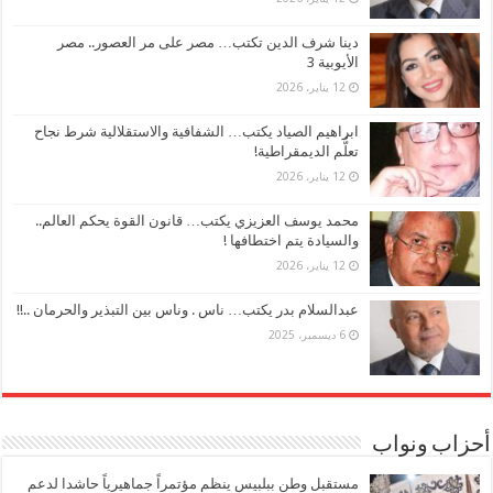
دينا شرف الدين تكتب… مصر على مر العصور.. مصر
الأيوبية 3
12 يناير، 2026
ابراهيم الصياد يكتب… الشفافية والاستقلالية شرط نجاح
تعلُّم الديمقراطية!
12 يناير، 2026
محمد يوسف العزيزي يكتب… قانون القوة يحكم العالم..
والسيادة يتم اختطافها !
12 يناير، 2026
عبدالسلام بدر يكتب… ناس . وناس بين التبذير والحرمان ..!!
6 ديسمبر، 2025
أحزاب ونواب
مستقبل وطن ببلبيس ينظم مؤتمراً جماهيرياً حاشدا لدعم