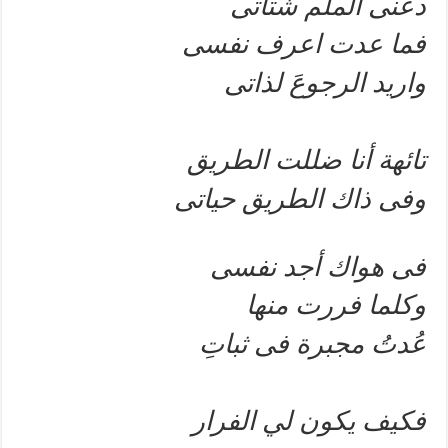
دعنى الملم شتاتى
فما عدت اعرف نفسى
واريد الرجوعَ لذاتى
تائهة أنا ضللت الطريق
وفى ذاك الطريق حياتى
فى هواك أجد نفسى
وكلما فررت منها
عُدتُ مجبرة فى ثباتِ
فكيف يكون لي الفرار