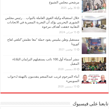
مرشحي مجلس الشيوخ
30 يوليو، 2025
خلال استقباله وكيلة القوي العاملة بالنواب… رئيس مجلس
الشورى البحريني يؤكد أن التجربة المصرية في الاتحادات
النقابية حققت أهداف مرجوة
15 فبراير، 2024
مستقبل وطن ببلبيس يقود حملة “معا نطمئن”لتلقي لقاح
كورونا
13 نوفمبر، 2021
ننشر أسماء أول 100 نائب يستقبلهم البرلمان الثلاثاء
المقبل
20 ديسمبر، 2020
أبناء المرحوم غريب عبدالمنعم يتقدمون بالتهنئة لـ«نواب
السويس»
13 ديسمبر، 2020
تابعنا على فيسبوك