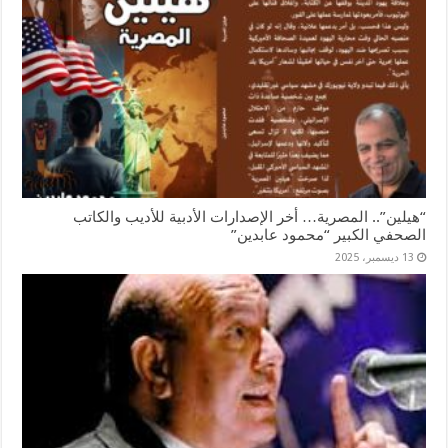
“هيلين”.. المصرية… أخر الإصدارات الأدبية للأديب والكاتب
الصحفي الكبير “محمود عابدين”
13 ديسمبر، 2025