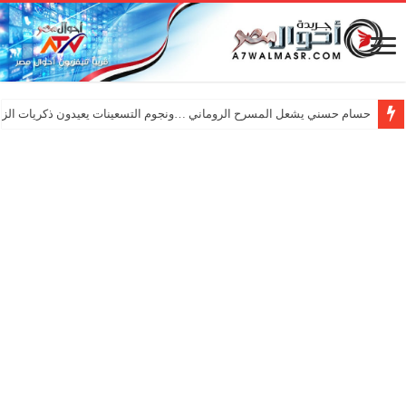
حسام حسني يشعل المسرح الروماني …ونجوم التسعينات يعيدون ذكريات الزم