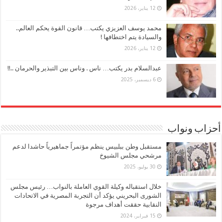
12 يناير، 2026
محمد يوسف العزيزي يكتب… قانون القوة يحكم العالم..
والسيادة يتم اختطافها !
12 يناير، 2026
عبدالسلام بدر يكتب… ناس . وناس بين التبذير والحرمان ..!!
6 ديسمبر، 2025
أحزاب ونواب
مستقبل وطن ببلبيس ينظم مؤتمراً جماهيرياً حاشدا لدعم
مرشحي مجلس الشيوخ
30 يوليو، 2025
خلال استقباله وكيلة القوي العاملة بالنواب… رئيس مجلس
الشورى البحريني يؤكد أن التجربة المصرية في الاتحادات
النقابية حققت أهداف مرجوة
15 فبراير، 2024