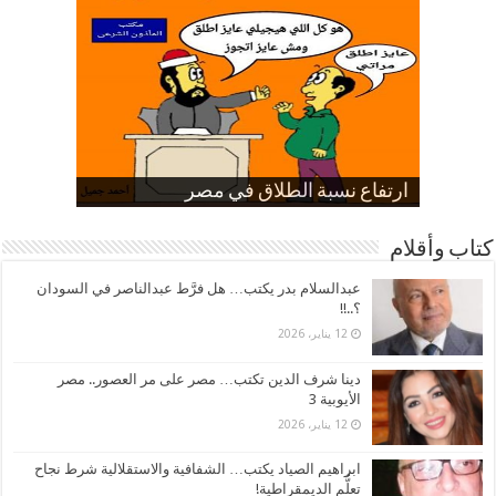
صورة كاركاتيرية
صورة كاركاتيرية
الناموس و أنواع الحشرات
الموظفين بعد ارتفاع الأسعار
ارتفاع نسبة الطلاق في مصر
كتاب وأقلام
عبدالسلام بدر يكتب… هل فرَّط عبدالناصر في السودان
؟..!!
12 يناير، 2026
دينا شرف الدين تكتب… مصر على مر العصور.. مصر
الأيوبية 3
12 يناير، 2026
ابراهيم الصياد يكتب… الشفافية والاستقلالية شرط نجاح
تعلُّم الديمقراطية!