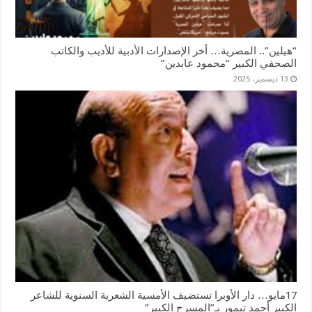
“هيلين”.. المصرية… أخر الإصدارات الأدبية للأديب والكاتب
الصحفي الكبير “محمود عابدين”
13 ديسمبر، 2025
17مايو… دار الأوبرا تستضيف الأمسية الشعرية السنوية للشاعر
الكبير أحمد تيمور بـ”المسرح الكبير”