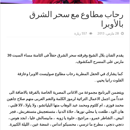
رحاب مطاوع مع سحر الشرق
بالأوبرا
28 مارس، 2013
557 زيارة
يقدم الفنان بلال الشيخ وفرقته سحر الشرق حفلاً فى الثامنة مساء السبت 30
مارس على المسرح المكشوف.
كما يشارك في الحفل المطربة رحاب مطاوع صوليست الاوبرا وعازفة
الفلوت رانيا يحيي
.
ويتضمن البرنامج مجموعة من الاغانى المصرية الخاصة بالفرقة بالاضافة الى
عدداً من اجمل الاعمال التراثية لرموز الكلمة والنغم العربى منهم صلاح جاهين
محمد فوزى ، ام كلثوم ومحمد عبد الوهاب منها البلياتشو ، ولا ياولا ، لالا قلبي ،
هان الود ، طلعت يا محلي نورها ، حلاة الدنيا ، متستعجبش متستغربش ، فجر
ابيض ، الشاطر عمرو ، مراجيح ، حلوة يا زوبه ، مابيسالش عليا ، ابجد هوس ،
دنجي دنجي ، مطرح ما ترسي ، محسبكو انداس ، غمضة عين ، الليلة الكبيرة.