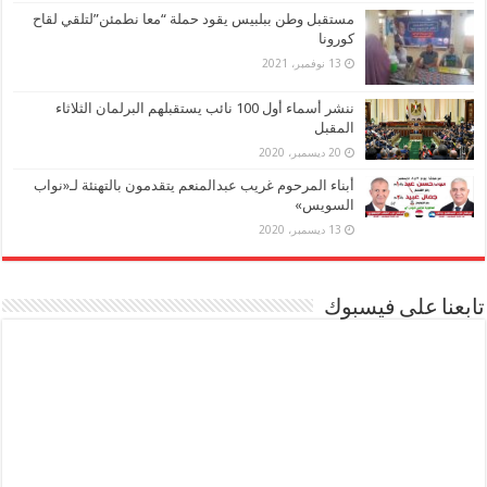
مستقبل وطن ببلبيس يقود حملة “معا نطمئن”لتلقي لقاح
كورونا
13 نوفمبر، 2021
ننشر أسماء أول 100 نائب يستقبلهم البرلمان الثلاثاء
المقبل
20 ديسمبر، 2020
أبناء المرحوم غريب عبدالمنعم يتقدمون بالتهنئة لـ«نواب
السويس»
13 ديسمبر، 2020
تابعنا على فيسبوك