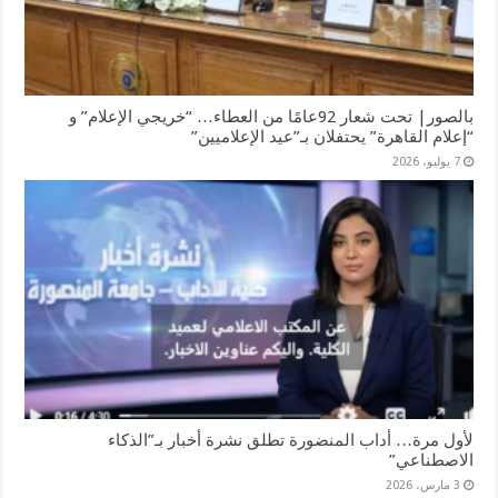
بالصور| تحت شعار 92عامًا من العطاء… “خريجي الإعلام” و
“إعلام القاهرة” يحتفلان بـ”عيد الإعلاميين”
7 يوليو، 2026
لأول مرة… أداب المنضورة تطلق نشرة أخبار بـ”الذكاء
الاصطناعي”
3 مارس، 2026