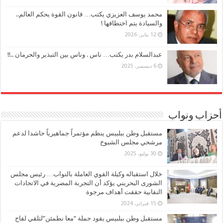
محمد يوسف العزيزي يكتب… قانون القوة يحكم العالم..
والسيادة يتم اختطافها !
12 يناير، 2026
عبدالسلام بدر يكتب… ناس . وناس بين التبذير والحرمان ..!!
6 ديسمبر، 2025
أحزاب ونواب
مستقبل وطن ببلبيس ينظم مؤتمراً جماهيرياً حاشدا لدعم
مرشحي مجلس الشيوخ
30 يوليو، 2025
خلال استقباله وكيلة القوي العاملة بالنواب… رئيس مجلس
الشورى البحريني يؤكد أن التجربة المصرية في الاتحادات
النقابية حققت أهداف مرجوة
15 فبراير، 2024
مستقبل وطن ببلبيس يقود حملة “معا نطمئن”لتلقي لقاح