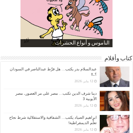
صورة كاركاتيرية
صورة كاركاتيرية
الناموس و أنواع الحشرات
الموظفين بعد ارتفاع الأسعار
ارتفاع نسبة الطلاق في مصر
كتاب وأقلام
عبدالسلام بدر يكتب… هل فرَّط عبدالناصر في السودان
؟..!!
12 يناير، 2026
دينا شرف الدين تكتب… مصر على مر العصور.. مصر
الأيوبية 3
12 يناير، 2026
ابراهيم الصياد يكتب… الشفافية والاستقلالية شرط نجاح
تعلُّم الديمقراطية!
12 يناير، 2026