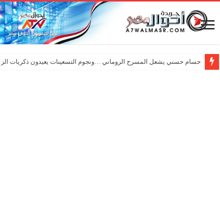
حسام حسني يشعل المسرح الروماني …ونجوم التسعينات يعيدون ذكريات الزم