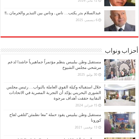
12 يناير، 2026
عبدالسلام بدر يكتب… ناس . وناس بين التبذير والحرمان ..!!
6 ديسمبر، 2025
أحزاب ونواب
مستقبل وطن ببلبيس ينظم مؤتمراً جماهيرياً حاشدا لدعم
مرشحي مجلس الشيوخ
30 يوليو، 2025
خلال استقباله وكيلة القوي العاملة بالنواب… رئيس مجلس
الشورى البحريني يؤكد أن التجربة المصرية في الاتحادات
النقابية حققت أهداف مرجوة
15 فبراير، 2024
مستقبل وطن ببلبيس يقود حملة “معا نطمئن”لتلقي لقاح
كورونا
13 نوفمبر، 2021