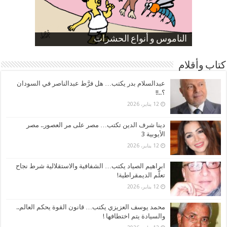
صورة كاركاتيرية
صورة كاركاتيرية
الناموس و أنواع الحشرات
الموظفين بعد ارتفاع الأسعار
ارتفاع نسبة الطلاق في مصر
كتاب وأقلام
عبدالسلام بدر يكتب… هل فرَّط عبدالناصر في السودان
؟..!!
12 يناير، 2026
دينا شرف الدين تكتب… مصر على مر العصور.. مصر
الأيوبية 3
12 يناير، 2026
ابراهيم الصياد يكتب… الشفافية والاستقلالية شرط نجاح
تعلُّم الديمقراطية!
12 يناير، 2026
محمد يوسف العزيزي يكتب… قانون القوة يحكم العالم..
والسيادة يتم اختطافها !