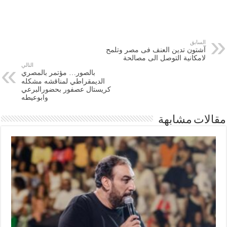
السابق
آشتون تدين العنف فى مصر وتلمح
لامكانية التوصل الى مصالحة
التالي
بالصور… مؤتمر بالمصري
الديمقراطي لمناقشه مشكله
كريستال عصفور بحضورالبرعي
وابوعيطه
مقالات مشابهة