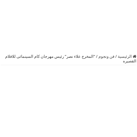
الرئيسية
/
فن ونجوم
/
“المخرج علاء نصر” رئيس مهرجان كام السينمائى للافلام
القصيره