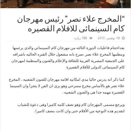
“المخرج علاء نصر” رئيس مهرجان
كام السينمائى للافلام القصيره
18 نوفمبر، 2013
788 زيارة
بعداختتام فاعليات الدورة الثالثه من مهرجان كام السينمائي والذى يرئسها
وينظمها المخرج علاء نصر ،صرح بانه مشغول خلال الفتره الحاليه باشرافه
على الجمعية المصرية العربية للثقافة والإعلام والفنون والمنظمة لمهرجان
كام السينمائى الدولى للأفلام القصيرة
كما ذكر انه يدرس حاليا مدى امكانيه اقامه مهرجان للفنون الشعبيه ، المخرج
علاء نصر هو بالأساس مخرج مسرحي وهو يرى ان الفن لا يتجزأ وان السينما
القصيرة مهمه جدا هى والفنون الشعبيه .
ويرجع مسمى المهرجان كام وهو نصف كلمه كاميرا وهى دعوة للشباب
لتقديم هذه النوعية من الأفلام حتى وان كانت بنصف كاميرا .