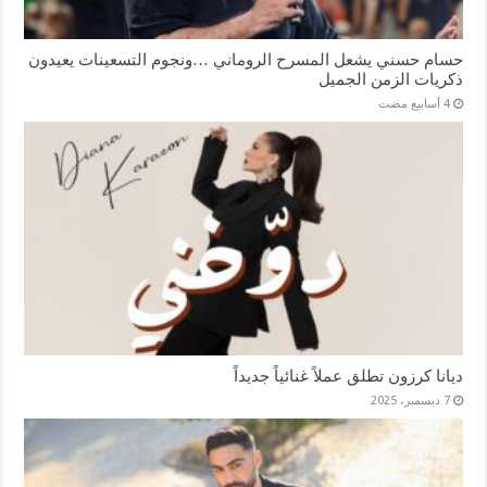
حسام حسني يشعل المسرح الروماني …ونجوم التسعينات يعيدون
ذكريات الزمن الجميل
ديانا كرزون تطلق عملاً غنائياً جديداً
7 ديسمبر، 2025