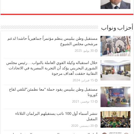
أحزاب ونواب
مستقبل وطن ببلبيس ينظم مؤتمراً جماهيرياً حاشدا لدعم
مرشحي مجلس الشيوخ
30 يوليو، 2025
خلال استقباله وكيلة القوي العاملة بالنواب… رئيس مجلس
الشورى البحريني يؤكد أن التجربة المصرية في الاتحادات
النقابية حققت أهداف مرجوة
15 فبراير، 2024
مستقبل وطن ببلبيس يقود حملة “معا نطمئن”لتلقي لقاح
كورونا
13 نوفمبر، 2021
ننشر أسماء أول 100 نائب يستقبلهم البرلمان الثلاثاء
المقبل
20 ديسمبر، 2020