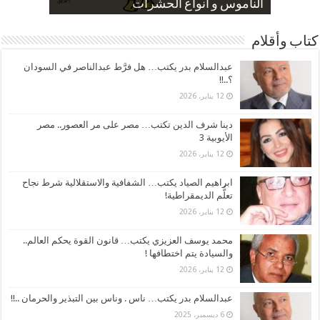
صورة كاركاتيرية
صورة كاركاتيرية
الناموس و أنواع الحشرات
الموظفين بعد ارتفاع الأسعار
ارتفاع نسبة الطلاق في مصر
كتاب وأقلام
عبدالسلام بدر يكتب… هل فرَّط عبدالناصر في السودان
؟..!!
12 يناير، 2026
دينا شرف الدين تكتب… مصر على مر العصور.. مصر
الأيوبية 3
12 يناير، 2026
ابراهيم الصياد يكتب… الشفافية والاستقلالية شرط نجاح
تعلُّم الديمقراطية!
12 يناير، 2026
محمد يوسف العزيزي يكتب… قانون القوة يحكم العالم..
والسيادة يتم اختطافها !
12 يناير، 2026
عبدالسلام بدر يكتب… ناس . وناس بين التبذير والحرمان ..!!
6 ديسمبر، 2025