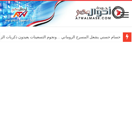
حسام حسني يشعل المسرح الروماني …ونجوم التسعينات يعيدون ذكريات الزم