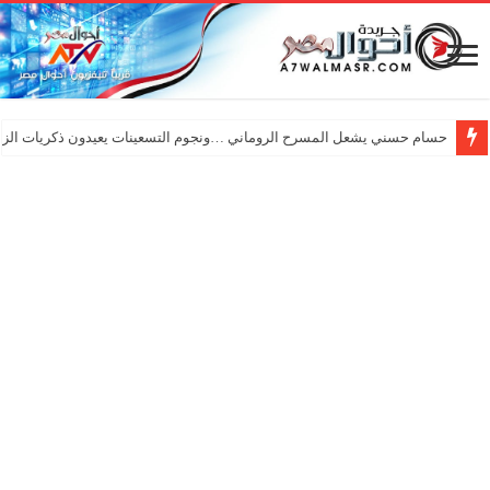
حسام حسني يشعل المسرح الروماني …ونجوم التسعينات يعيدون ذكريات الزم