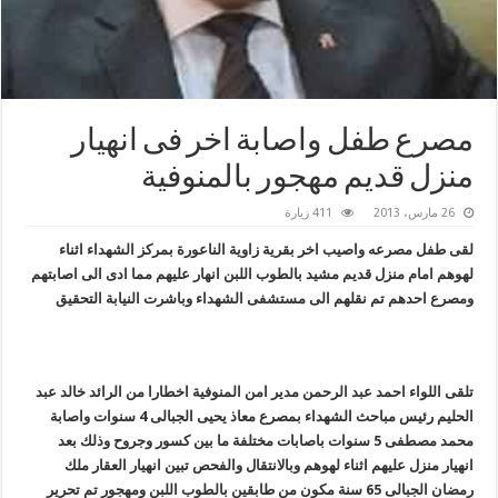
مصرع طفل واصابة اخر فى انهيار
منزل قديم مهجور بالمنوفية
26 مارس، 2013
411 زيارة
لقى طفل مصرعه واصيب اخر بقرية زاوية الناعورة بمركز الشهداء اثناء
لهوهم امام منزل قديم مشيد بالطوب اللبن انهار عليهم مما ادى الى اصابتهم
ومصرع احدهم تم نقلهم الى مستشفى الشهداء وباشرت النيابة التحقيق
تلقى اللواء احمد عبد الرحمن مدير امن المنوفية اخطارا من الرائد خالد عبد
الحليم رئيس مباحث الشهداء بمصرع معاذ يحيى الجبالى 4 سنوات واصابة
محمد مصطفى 5 سنوات باصابات مختلفة ما بين كسور وجروح وذلك بعد
انهيار منزل عليهم اثناء لهوهم وبالانتقال والفحص تبين انهيار العقار ملك
رمضان الجبالى 65 سنة مكون من طابقين بالطوب اللبن ومهجور تم تحرير