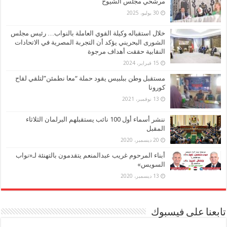
مرشحي مجلس الشيوخ
30 يوليو، 2025
خلال استقباله وكيلة القوي العاملة بالنواب… رئيس مجلس
الشورى البحريني يؤكد أن التجربة المصرية في الاتحادات
النقابية حققت أهداف مرجوة
15 فبراير، 2024
مستقبل وطن ببلبيس يقود حملة “معا نطمئن”لتلقي لقاح
كورونا
13 نوفمبر، 2021
ننشر أسماء أول 100 نائب يستقبلهم البرلمان الثلاثاء
المقبل
20 ديسمبر، 2020
أبناء المرحوم غريب عبدالمنعم يتقدمون بالتهنئة لـ«نواب
السويس»
13 ديسمبر، 2020
تابعنا على فيسبوك