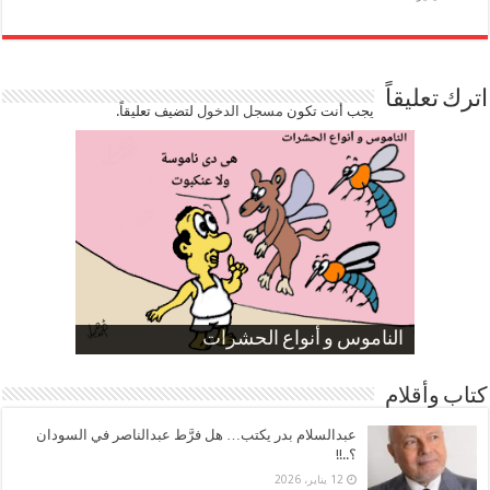
اترك تعليقاً
يجب أنت تكون
مسجل الدخول
لتضيف تعليقاً.
صورة كاركاتيرية
صورة كاركاتيرية
الناموس و أنواع الحشرات
الموظفين بعد ارتفاع الأسعار
ارتفاع نسبة الطلاق في مصر
كتاب وأقلام
عبدالسلام بدر يكتب… هل فرَّط عبدالناصر في السودان
؟..!!
12 يناير، 2026