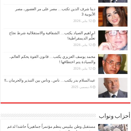
دينا شرف الدين تكتب… مصر على مر العصور.. مصر
الأيوبية 3
12 يناير، 2026
ابراهيم الصياد يكتب… الشفافية والاستقلالية شرط نجاح
تعلُّم الديمقراطية!
12 يناير، 2026
محمد يوسف العزيزي يكتب… قانون القوة يحكم العالم..
والسيادة يتم اختطافها !
12 يناير، 2026
عبدالسلام بدر يكتب… ناس . وناس بين التبذير والحرمان ..!!
6 ديسمبر، 2025
أحزاب ونواب
مستقبل وطن ببلبيس ينظم مؤتمراً جماهيرياً حاشدا لدعم