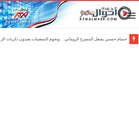
حسام حسني يشعل المسرح الروماني …ونجوم التسعينات يعيدون ذكريات الزم