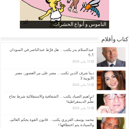
صورة كاركاتيرية
صورة كاركاتيرية
الناموس و أنواع الحشرات
الموظفين بعد ارتفاع الأسعار
ارتفاع نسبة الطلاق في مصر
كتاب وأقلام
عبدالسلام بدر يكتب… هل فرَّط عبدالناصر في السودان
؟..!!
12 يناير، 2026
دينا شرف الدين تكتب… مصر على مر العصور.. مصر
الأيوبية 3
12 يناير، 2026
ابراهيم الصياد يكتب… الشفافية والاستقلالية شرط نجاح
تعلُّم الديمقراطية!
12 يناير، 2026
محمد يوسف العزيزي يكتب… قانون القوة يحكم العالم..
والسيادة يتم اختطافها !