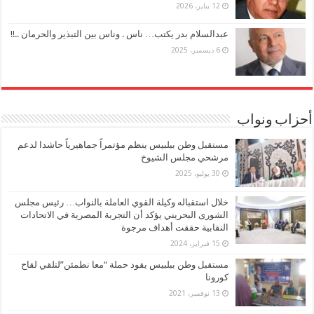
12 يناير، 2026
عبدالسلام بدر يكتب… ناس . وناس بين التبذير والحرمان ..!!
6 ديسمبر، 2025
أحزاب ونواب
مستقبل وطن ببلبيس ينظم مؤتمراً جماهيرياً حاشدا لدعم
مرشحي مجلس الشيوخ
30 يوليو، 2025
خلال استقباله وكيلة القوي العاملة بالنواب… رئيس مجلس
الشورى البحريني يؤكد أن التجربة المصرية في الاتحادات
النقابية حققت أهداف مرجوة
15 فبراير، 2024
مستقبل وطن ببلبيس يقود حملة “معا نطمئن”لتلقي لقاح
كورونا
13 نوفمبر، 2021