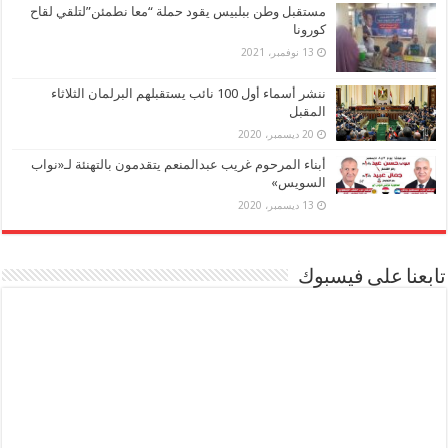
مستقبل وطن ببلبيس يقود حملة “معا نطمئن”لتلقي لقاح
كورونا
13 نوفمبر، 2021
ننشر أسماء أول 100 نائب يستقبلهم البرلمان الثلاثاء
المقبل
20 ديسمبر، 2020
أبناء المرحوم غريب عبدالمنعم يتقدمون بالتهنئة لـ«نواب
السويس»
13 ديسمبر، 2020
تابعنا على فيسبوك