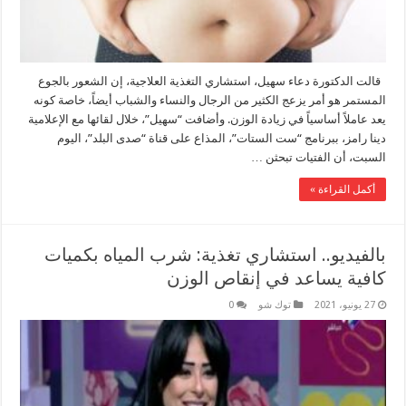
قالت الدكتورة دعاء سهيل، استشاري التغذية العلاجية، إن الشعور بالجوع
المستمر هو أمر يزعج الكثير من الرجال والنساء والشباب أيضاً، خاصة كونه
يعد عاملاً أساسياً في زيادة الوزن. وأضافت “سهيل”، خلال لقائها مع الإعلامية
دينا رامز، ببرنامج “ست الستات”، المذاع على قناة “صدى البلد”، اليوم
السبت، أن الفتيات تبحثن …
أكمل القراءة »
بالفيديو.. استشاري تغذية: شرب المياه بكميات
كافية يساعد في إنقاص الوزن
27 يونيو، 2021
توك شو
0