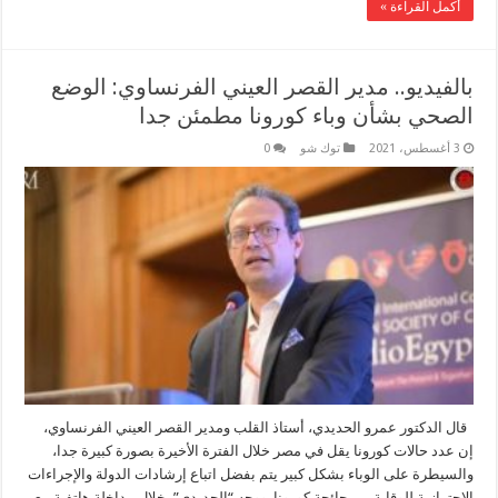
أكمل القراءة »
بالفيديو.. مدير القصر العيني الفرنساوي: الوضع
الصحي بشأن وباء كورونا مطمئن جدا
3 أغسطس، 2021
توك شو
0
قال الدكتور عمرو الحديدي، أستاذ القلب ومدير القصر العيني الفرنساوي،
إن عدد حالات كورونا يقل في مصر خلال الفترة الأخيرة بصورة كبيرة جدا،
والسيطرة على الوباء بشكل كبير يتم بفضل اتباع إرشادات الدولة والإجراءات
الاحترازية للوقاية من جائحة كورونا. ووجه “الحديدي”، خلال مداخلة هاتفية مع