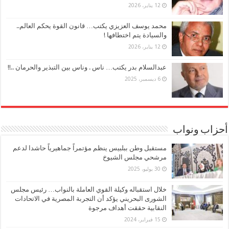
12 يناير، 2026
محمد يوسف العزيزي يكتب… قانون القوة يحكم العالم..
والسيادة يتم اختطافها !
12 يناير، 2026
عبدالسلام بدر يكتب… ناس . وناس بين التبذير والحرمان ..!!
6 ديسمبر، 2025
أحزاب ونواب
مستقبل وطن ببلبيس ينظم مؤتمراً جماهيرياً حاشدا لدعم
مرشحي مجلس الشيوخ
30 يوليو، 2025
خلال استقباله وكيلة القوي العاملة بالنواب… رئيس مجلس
الشورى البحريني يؤكد أن التجربة المصرية في الاتحادات
النقابية حققت أهداف مرجوة
15 فبراير، 2024