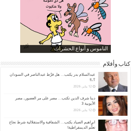
صورة كاركاتيرية
صورة كاركاتيرية
الناموس و أنواع الحشرات
الموظفين بعد ارتفاع الأسعار
ارتفاع نسبة الطلاق في مصر
كتاب وأقلام
عبدالسلام بدر يكتب… هل فرَّط عبدالناصر في السودان
؟..!!
12 يناير، 2026
دينا شرف الدين تكتب… مصر على مر العصور.. مصر
الأيوبية 3
12 يناير، 2026
ابراهيم الصياد يكتب… الشفافية والاستقلالية شرط نجاح
تعلُّم الديمقراطية!