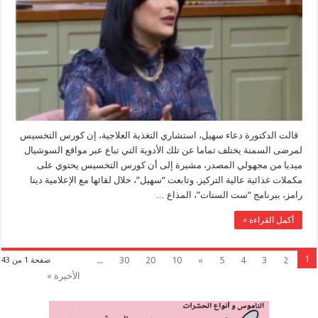
قالت الدكتورة دعاء سهيل، استشاري التغذية العلاجية، إن كورس التخسيس
لمرضى السمنة يختلف تماما عن تلك الأدوية التي تباع عبر مواقع السوشيال
ميديا من مجهولي المصدر، مشيرة إلى أن كورس التخسيس يحتوي على
مكملات غذائية عالية التركيز. وتابعت “سهيل”، خلال لقائها مع الإعلامية دينا
رامز، ببرنامج “ست الستات”، المذاع …
أكمل القراءة »
1
...
30
20
10
»
5
4
3
2
صفحة 1 من 43
الأخيرة »