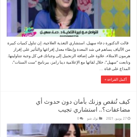
قالت الدكتورة دعاء سهيل، استشاري التغذية العلاجية، إن تناول كميات كبيرة
من الألياف يساهم في شد المعدة وإبطاء معدل إفراغها والتأثير على إفراز
هرمون الامتلاء، علاوة على إضافة الزنجبيل إلى وجباتك في كل وجبة تتناولينها.
وتابعت “سهيل”، خلال لقائها مع الإعلامية دينا رامز، ببرنامج “ست الستات”،
المذاع على قناة …
أكمل القراءة »
كيف تُنقص وزنك بأمان دون حدوث أي
مضاعفات؟.. استشاري تجيب
27 يونيو، 2021
توك شو
0