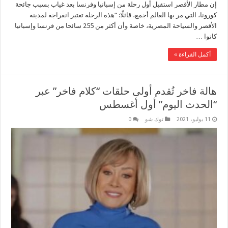
إن مطار الأقصر استقبل أول رحلة من إسبانيا وفرنسا بعد غياب بسبب جائحة
كورونا، التي مر بها العالم أجمع، قائلًا: “هذه الرحلة تعتبر انفراجة لمدينة
الأقصر والسياحة المصرية، خاصة وأن أكثر من 255 سائحا من فرنسا وإسبانيا
كانوا …
أكمل القراءة »
هالة فاخر تُقدم أولى حلقات “كلام فاخر” عبر
“الحدث اليوم” أول أغسطس
11 يوليو، 2021
توك شو
0