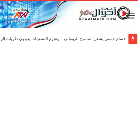
حسام حسني يشعل المسرح الروماني …ونجوم التسعينات يعيدون ذكريات الزم