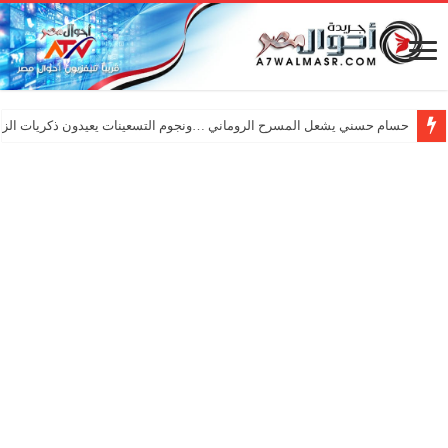
بالصور| تحت شعار 92عامًا من العطاء… “خريجي الإعلام” و “إعلام القاهرة” يحتفلان بـ”عيد الإعلاميين”
حسام حسني يشعل المسرح الروماني …ونجوم التسعينات يعيدون ذكريات الزم