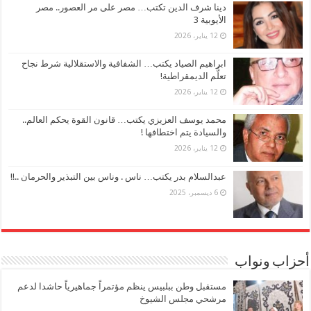
دينا شرف الدين تكتب… مصر على مر العصور.. مصر
الأيوبية 3
12 يناير، 2026
ابراهيم الصياد يكتب… الشفافية والاستقلالية شرط نجاح
تعلُّم الديمقراطية!
12 يناير، 2026
محمد يوسف العزيزي يكتب… قانون القوة يحكم العالم..
والسيادة يتم اختطافها !
12 يناير، 2026
عبدالسلام بدر يكتب… ناس . وناس بين التبذير والحرمان ..!!
6 ديسمبر، 2025
أحزاب ونواب
مستقبل وطن ببلبيس ينظم مؤتمراً جماهيرياً حاشدا لدعم
مرشحي مجلس الشيوخ