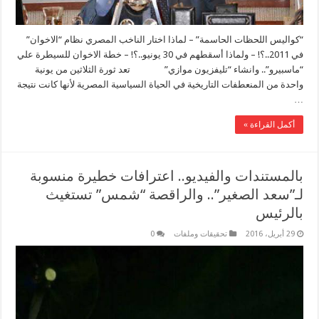
“كواليس اللحظات الحاسمة” – لماذا اختار الناخب المصري نظام “الاخوان”
في 2011..؟! – ولماذا أسقطهم في 30 يونيو..؟! – خطة الاخوان للسيطرة علي
“ماسبيرو”.. وانشاء “تليفزيون موازي” تعد ثورة الثلاثين من يونية
واحدة من المنعطفات التاريخية في الحياة السياسية المصرية لأنها كانت نتيجة
…
أكمل القراءة »
بالمستندات والفيديو.. اعترافات خطيرة منسوبة
لـ”سعد الصغير”.. والراقصة “شمس” تستغيث
بالرئيس
29 أبريل، 2016
تحقيقات وملفات
0