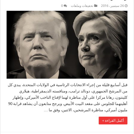
26 سبتمبر، 2016
تحقيقات وملفات
0
قبل أسابيع قليلة من إجراء الانتخابات الرئاسية في الولايات المتحدة، يبدي كل
من المرشح الجمهوري، دونالد ترامب، ومنافسته الديمقراطية، هيلاري
كلينتون، رهانا مركزا على أول مناظرة لهما لإقناع الناخب الأميركي، وإظهار
أهليتهما للجلوس على مقعد البيت الأبيض. ويرجح متابعون أن يشاهد قرابة 90
مليون أميركي، مناظرة المرشحين، الاثنين، وفق ما …
أكمل القراءة »