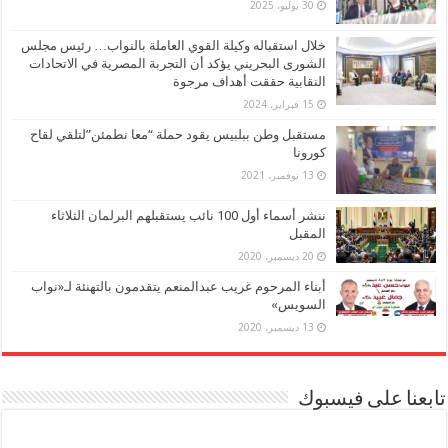
30 يوليو، 2025
خلال استقباله وكيلة القوي العاملة بالنواب… رئيس مجلس
الشورى البحريني يؤكد أن التجربة المصرية في الاتحادات
النقابية حققت أهداف مرجوة
15 فبراير، 2024
مستقبل وطن ببلبيس يقود حملة “معا نطمئن”لتلقي لقاح
كورونا
13 نوفمبر، 2021
ننشر أسماء أول 100 نائب يستقبلهم البرلمان الثلاثاء
المقبل
20 ديسمبر، 2020
أبناء المرحوم غريب عبدالمنعم يتقدمون بالتهنئة لـ«نواب
السويس»
13 ديسمبر، 2020
تابعنا على فيسبوك