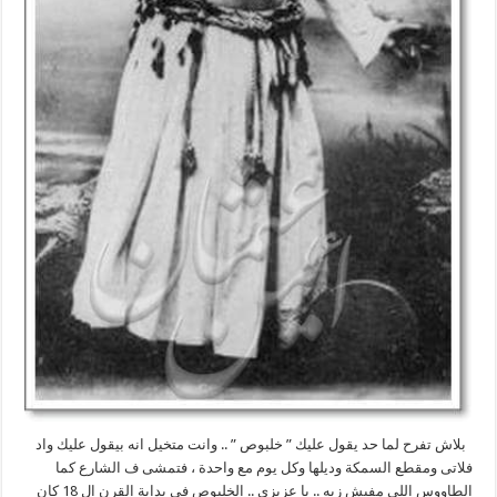
بلاش تفرح لما حد يقول عليك ” خلبوص ” .. وانت متخيل انه بيقول عليك واد
فلاتى ومقطع السمكة وديلها وكل يوم مع واحدة ، فتمشى ف الشارع كما
الطاووس اللى مفيش زيه .. يا عزيزى .. الخلبوص فى بداية القرن ال 18 كان