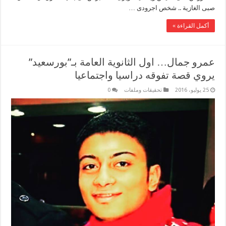
صبى الغازية .. شخص اجرودى …
أكمل القراءة »
عمرو جمال… اول الثانوية العامة بـ”بورسعيد”
يروي قصة تفوقه دراسيا واجتماعيا
25 يوليو، 2016
تحقيقات وملفات
0