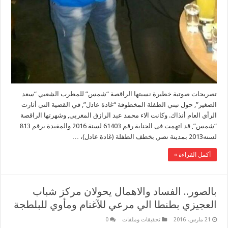
تصريحات صوتية خطيرة نسبتها الراقصة “شمس” للمطرب الشعبي “سعد
الصغير”, حول تبني الطفلة المخطوفة “غادة عادل”, في القضية التي أثارت
الرأي العام أنذاك. وكانت الاء محمد عبد الرازق المغربى, وشهرتها الراقصة
“شمس”, قد اتهمت فى الجناية رقم 61403 لسنة 2016 والمقيدة برقم 813
لسنه2013 بمدينة نصر, بخطف الطفلة (غادة عادل)، …
أكمل القراءة »
بالصور.. الفساد والاهمال يحولان مركز شباب
العجيزي بطنطا الي مرعي للآغنام ومأوي للبلطجة
21 مارس، 2016
تحقيقات وملفات
0