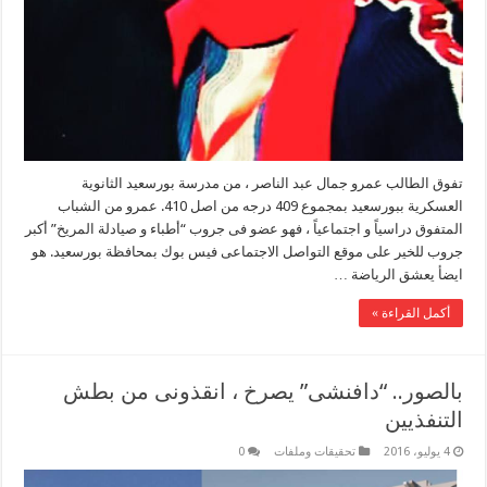
تفوق الطالب عمرو جمال عبد الناصر ، من مدرسة بورسعيد الثانوية
العسكرية ببورسعيد بمجموع 409 درجه من اصل 410. عمرو من الشباب
المتفوق دراسياً و اجتماعياً ، فهو عضو فى جروب “أطباء و صيادلة المريخ” أكبر
جروب للخير على موقع التواصل الاجتماعى فيس بوك بمحافظة بورسعيد. هو
ايضأ يعشق الرياضة …
أكمل القراءة »
بالصور.. “دافنشى” يصرخ ، انقذونى من بطش
التنفذيين
4 يوليو، 2016
تحقيقات وملفات
0